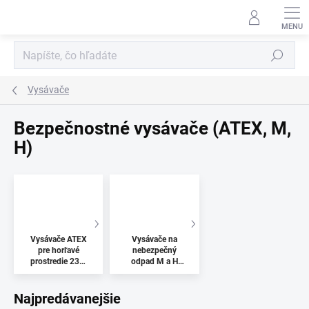
Prejsť
na
obsah
Hľadať
Vysávače
Bezpečnostné vysávače (ATEX, M,
H)
Vysávače ATEX
Vysávače na
pre horľavé
nebezpečný
prostredie 230,
odpad M a H
400 V
class
Najpredávanejšie