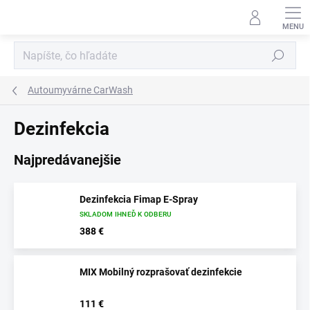
Prejsť
na
obsah
Hľadať
Autoumyvárne CarWash
Dezinfekcia
Najpredávanejšie
Dezinfekcia Fimap E-Spray
SKLADOM IHNEĎ K ODBERU
388 €
MIX Mobilný rozprašovať dezinfekcie
.
111 €