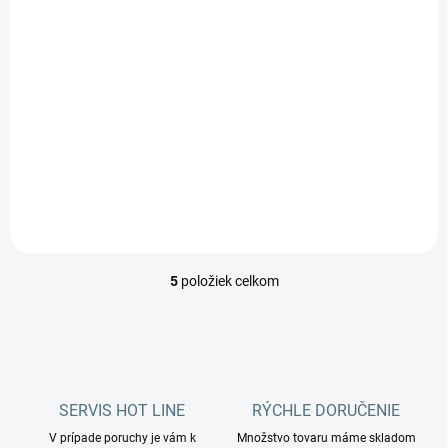
111 €
Do košíka
Inovatívny samočistiaci
vysávač s exkluzívnym
systémom turbíny.
Samočistiaci vysávač Twister
je vybavený inovatívnym
systémom turbíny, ktorý
vytvára vzduchový vír,
vďaka...
5
položiek celkom
O
v
l
á
d
a
c
SERVIS HOT LINE
RÝCHLE DORUČENIE
i
V prípade poruchy je vám k
e
Množstvo tovaru máme skladom