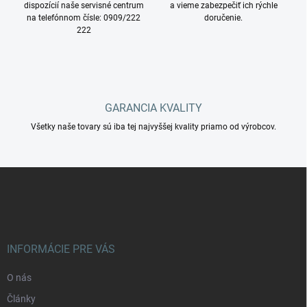
dispozícií naše servisné centrum
a vieme zabezpečiť ich rýchle
p
na telefónnom čísle: 0909/222
doručenie.
r
222
v
k
y
v
ý
p
GARANCIA KVALITY
i
s
Všetky naše tovary sú iba tej najvyššej kvality priamo od výrobcov.
u
Z
á
p
ä
t
i
INFORMÁCIE PRE VÁS
e
O nás
Články