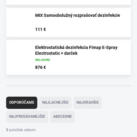
MIX Samoobslužný rozprašovať dezinfekcie
.
111 €
Elektrostatická dezinfekcia Fimap E-Spray
Electrostatic + darček
SKLADOM
876 €
R
a
ODPORÚČAME
NAJLACNEJŠIE
NAJDRAHŠIE
d
e
NAJPREDÁVANEJŠIE
ABECEDNE
n
i
5
položiek celkom
e