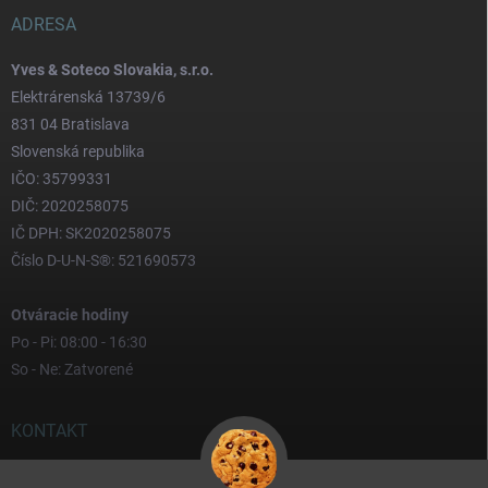
ADRESA
Yves & Soteco Slovakia, s.r.o.
Elektrárenská 13739/6
831 04 Bratislava
Slovenská republika
IČO: 35799331
DIČ: 2020258075
IČ DPH: SK2020258075
Číslo D-U-N-S®: 521690573
Otváracie hodiny
Po - Pi: 08:00 - 16:30
So - Ne: Zatvorené
KONTAKT
yves
@
yves.sk