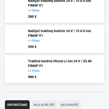
Nabíjač trakčnej batérie 24 V / 10 A li-ion
FIMAP V1
2 TÝŽDNE
280 €
Nabíjač trakčnej batérie 24 V / 15 A li-ion
FIMAP V1
2 TÝŽDNE
390 €
Trakčná batéria lítiová Li-ion 24 V / 25 Ah
FIMAP V1
2 TÝŽDNE
980 €
R
a
ODPORÚČAME
NAJLACNEJŠIE
NAJDRAHŠIE