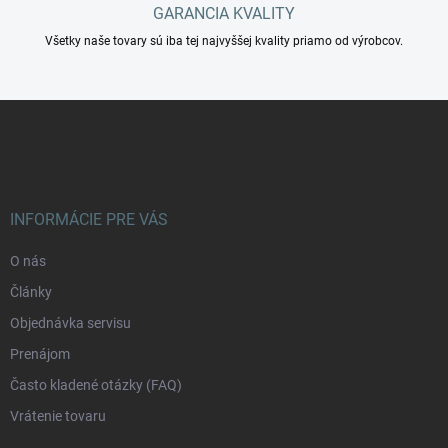
GARANCIA KVALITY
Všetky naše tovary sú iba tej najvyššej kvality priamo od výrobcov.
Z
á
p
ä
t
i
INFORMÁCIE PRE VÁS
e
O nás
Články
Objednávka servisu
Prenájom
Často kladené otázky (FAQ)
Vrátenie tovaru