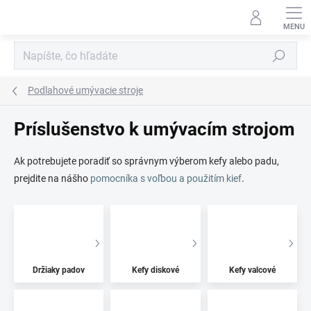
Prejsť
na
obsah
Hľadať
Podlahové umývacie stroje
Príslušenstvo k umývacím strojom
Ak potrebujete poradiť so správnym výberom kefy alebo padu,
prejdite na nášho
pomocníka s voľbou a použitím kief
.
Držiaky padov
Kefy diskové
Kefy valcové