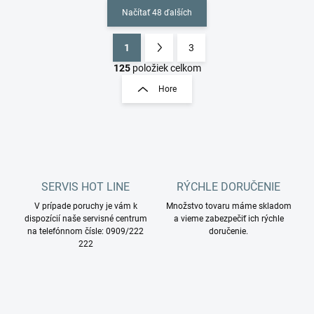
Načítať 48 ďalších
1
3
O
S
v
t
125
položiek celkom
l
r
Hore
á
á
d
n
a
k
c
o
i
e
v
p
a
r
SERVIS HOT LINE
RÝCHLE DORUČENIE
n
v
i
V prípade poruchy je vám k
Množstvo tovaru máme skladom
k
dispozícií naše servisné centrum
a vieme zabezpečiť ich rýchle
e
y
na telefónnom čísle: 0909/222
doručenie.
v
222
ý
p
i
s
u