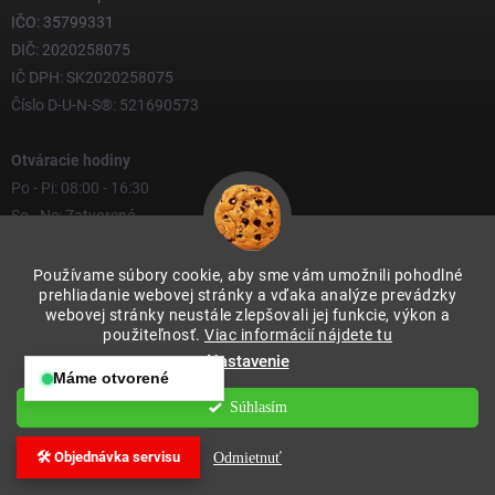
IČO: 35799331
DIČ: 2020258075
IČ DPH: SK2020258075
Číslo D-U-N-S®: 521690573
Otváracie hodiny
Po - Pi: 08:00 - 16:30
So - Ne: Zatvorené
Používame súbory cookie, aby sme vám umožnili pohodlné
KONTAKT
prehliadanie webovej stránky a vďaka analýze prevádzky
webovej stránky neustále zlepšovali jej funkcie, výkon a
yves
@
yves.sk
použiteľnosť.
Viac informácií nájdete tu
Nastavenie
0917 000 000
Máme otvorené
Otváracie hodiny:
Súhlasím
Po – Pia: 08:00 – 16:30
So – Ne: Zatvorené
🛠️ Objednávka servisu
Odmietnuť