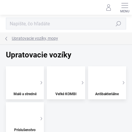
Prejsť
na
obsah
Hľadať
Upratovacie vozíky, mopy
Upratovacie vozíky
Malé a stredné
Veľké KOMBI
Antibakteriálne
Príslušenstvo