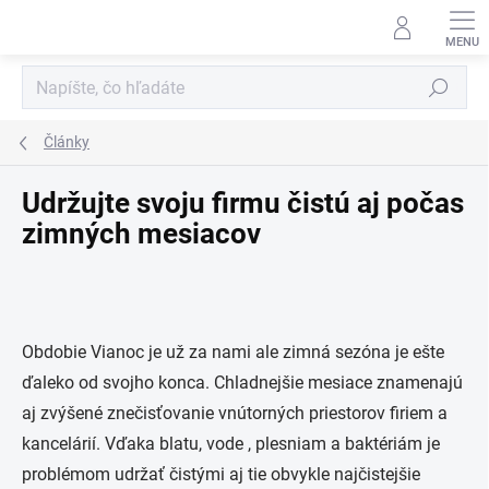
Prejsť
na
obsah
Hľadať
Články
Udržujte svoju firmu čistú aj počas
zimných mesiacov
Obdobie Vianoc je už za nami ale zimná sezóna je ešte
ďaleko od svojho konca. Chladnejšie mesiace znamenajú
aj zvýšené znečisťovanie vnútorných priestorov firiem a
kancelárií. Vďaka blatu, vode , plesniam a baktériám je
problémom udržať čistými aj tie obvykle najčistejšie