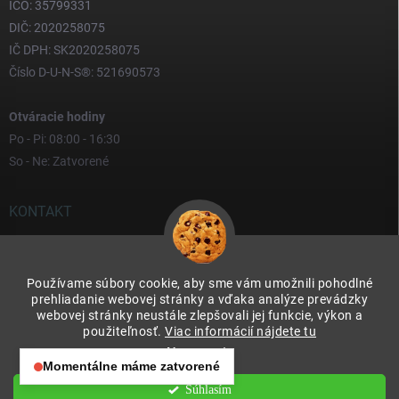
IČO: 35799331
DIČ: 2020258075
IČ DPH: SK2020258075
Číslo D-U-N-S®: 521690573
Otváracie hodiny
Po - Pi: 08:00 - 16:30
So - Ne: Zatvorené
KONTAKT
yves
@
yves.sk
Používame súbory cookie, aby sme vám umožnili pohodlné
0917 000 000
prehliadanie webovej stránky a vďaka analýze prevádzky
webovej stránky neustále zlepšovali jej funkcie, výkon a
použiteľnosť.
Viac informácií nájdete tu
Nastavenie
Momentálne máme zatvorené
Otváracie hodiny:
Súhlasím
Copyright 2026
Yves & Soteco Slovakia s.r.o.
. Všetky práva vyhradené.