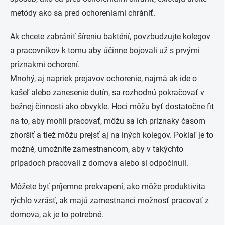
metódy ako sa pred ochoreniami chrániť.
Ak chcete zabrániť šíreniu baktérií, povzbudzujte kolegov
a pracovníkov k tomu aby účinne bojovali už s prvými
príznakmi ochorení.
Mnohý, aj napriek prejavov ochorenie, najmä ak ide o
kašeľ alebo zanesenie dutín, sa rozhodnú pokračovať v
bežnej činnosti ako obvykle. Hoci môžu byť dostatočne fit
na to, aby mohli pracovať, môžu sa ich príznaky časom
zhoršiť a tiež môžu prejsť aj na iných kolegov. Pokiaľ je to
možné, umožnite zamestnancom, aby v takýchto
prípadoch pracovali z domova alebo si odpočinuli.
Môžete byť príjemne prekvapení, ako môže produktivita
rýchlo vzrásť, ak majú zamestnanci možnosť pracovať z
domova, ak je to potrebné.