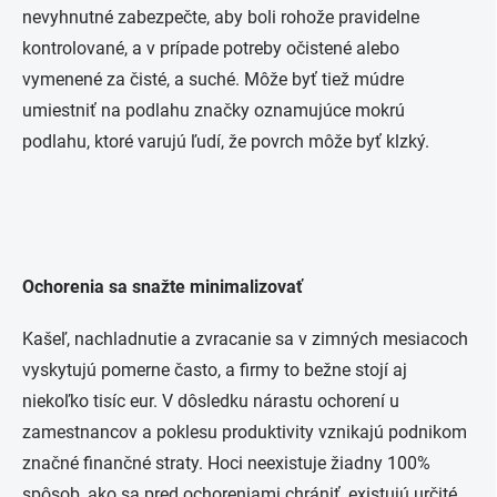
nevyhnutné zabezpečte, aby boli rohože pravidelne
kontrolované, a v prípade potreby očistené alebo
vymenené za čisté, a suché. Môže byť tiež múdre
umiestniť na podlahu značky oznamujúce mokrú
podlahu, ktoré varujú ľudí, že povrch môže byť klzký.
Ochorenia sa snažte minimalizovať
Kašeľ, nachladnutie a zvracanie sa v zimných mesiacoch
vyskytujú pomerne často, a firmy to bežne stojí aj
niekoľko tisíc eur. V dôsledku nárastu ochorení u
zamestnancov a poklesu produktivity vznikajú podnikom
značné finančné straty. Hoci neexistuje žiadny 100%
spôsob, ako sa pred ochoreniami chrániť, existujú určité