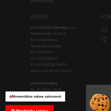
Vrátenie tovaru
ADRESA
KON
Yves & Soteco Slovakia, s.r.o.
Elektrárenská 13739/6
831 04 Bratislava
Slovenská republika
IČO: 35799331
DIČ: 2020258075
IČ DPH: SK2020258075
Číslo D-U-N-S®: 521690573
Otváracie hodiny
Po - Pi: 08:00 - 16:30
So - Ne: Zatvorené
Momentálne máme zatvorené
Otváracie hodiny:
Po – Pia: 08:00 – 16:30
So – Ne: Zatvorené