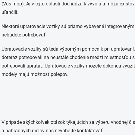
(Váš mop). Aj v tejto oblasti dochádza k vývoju a môžu existo
uľahčili.
Niektoré upratovacie vozíky sú priamo vybavené integrovaný
nebudete potrebovať.
Upratovacie vozíky sú teda výborným pomocník pri upratovaní, 
doteraz potrebovali na neustále chodenie medzi miestnosťou 
potrebovali upratať. Upratovacie vozíky môžete dokonca využiť
modely majú možnosť polepov.
V prípade akýchkoľvek otázok týkajúcich sa výberu vhodnej čist
a náhradných dielov nás neváhajte kontaktovať.