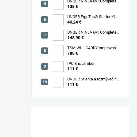
UNGER NINJA 6v1 Complete
Kit 35 cm sada na umývanie
138 €
okien AKN14
UNGER ErgoTec® Starter KIT
35 cm na umývanie okien
46,24 €
UNGER NINJA 6v1 Complete
Kit 45 cm sada na umývanie
148,90 €
okien AKN15
TSM WILLCARRY prepravná
plošina pre Willmop
788 €
IPC Brix climber
111 €
UNGER Stierka a rozmývač na
okná VisaVersa® 35 cm
111 €
Máte otázku?
Obráťte sa na nás.