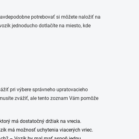
pravdepodobne potrebovať si môžete naložiť na
vozík jednoducho dotlačíte na miesto, kde
zvážiť pri výbere správneho upratovacieho
i musíte zvážiť, ale tento zoznam Vám pomôže
 ktorý má dostatočný držiak na vrecia.
ozík má možnosť uchytenia viacerých vriec.
ach? – Vozík by mal mať aspoň jednu