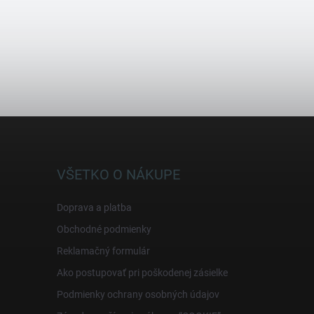
VŠETKO O NÁKUPE
Doprava a platba
Obchodné podmienky
Reklamačný formulár
Ako postupovať pri poškodenej zásielke
Podmienky ochrany osobných údajov