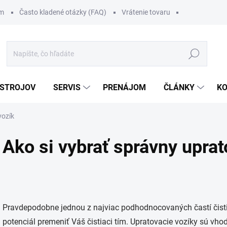
om
Často kladené otázky (FAQ)
Vrátenie tovaru
Hľadať
 STROJOV
SERVIS
PRENÁJOM
ČLÁNKY
K
vozík
Ako si vybrať správny uprat
Pravdepodobne jednou z najviac podhodnocovaných častí čisti
potenciál premeniť Váš čistiaci tím. Upratovacie vozíky sú vhod