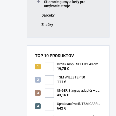
Stieracie gumy a kefy pre
umývacie stroje
Darčeky
Značky
TOP 10 PRODUKTOV
Držiak mopu SPEEDY 40 cm
ORIGINAL by FILMOP ITALY
19,75 €
TSM WILLSTEP 50
111 €
UNGER Stingray adaptér + pad
na leštenie okna
43,16 €
Upratovací vozík TSM CARRY
LIGHT
642 €