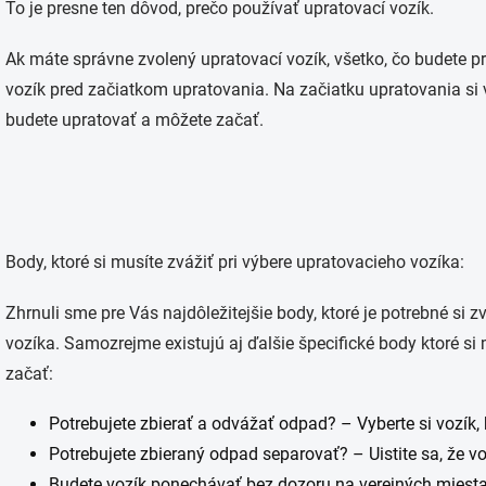
To je presne ten dôvod, prečo používať upratovací vozík.
Ak máte správne zvolený upratovací vozík, všetko, čo budete 
vozík pred začiatkom upratovania. Na začiatku upratovania si 
budete upratovať a môžete začať.
Body, ktoré si musíte zvážiť pri výbere upratovacieho vozíka:
Zhrnuli sme pre Vás najdôležitejšie body, ktoré je potrebné si 
vozíka. Samozrejme existujú aj ďalšie špecifické body ktoré s
začať:
Potrebujete zbierať a odvážať odpad? – Vyberte si vozík,
Potrebujete zbieraný odpad separovať? – Uistite sa, že v
Budete vozík ponechávať bez dozoru na verejných miest