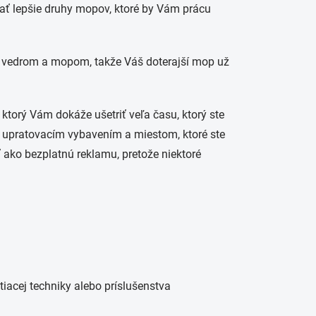
vať lepšie druhy mopov, ktoré by Vám prácu
m vedrom a mopom, takže Váš doterajší mop už
ktorý Vám dokáže ušetriť veľa času, ktorý ste
s upratovacím vybavením a miestom, ktoré ste
 ako bezplatnú reklamu, pretože niektoré
iacej techniky alebo príslušenstva