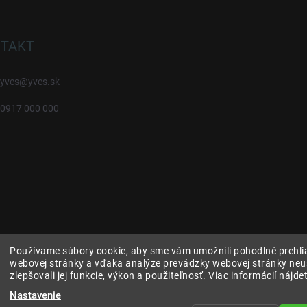
TAKT
yves
@
yves.sk
0917 000 000
Používame súbory cookie, aby sme vám umožnili pohodlné prehli
webovej stránky a vďaka analýze prevádzky webovej stránky neu
zlepšovali jej funkcie, výkon a použiteľnosť.
Viac informácií nájdet
Nastavenie