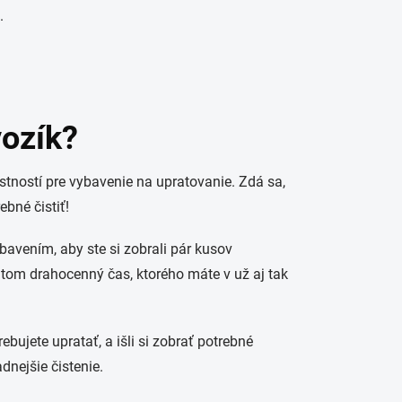
.
vozík?
ností pre vybavenie na upratovanie. Zdá sa,
ebné čistiť!
bavením, aby ste si zobrali pár kusov
ritom drahocenný čas, ktorého máte v už aj tak
rebujete upratať, a išli si zobrať potrebné
dnejšie čistenie.