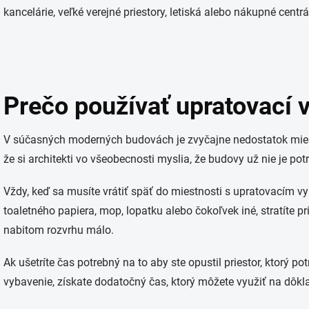
kancelárie, veľké verejné priestory, letiská alebo nákupné centrá
Prečo používať upratovací 
V súčasných moderných budovách je zvyčajne nedostatok miest
že si architekti vo všeobecnosti myslia, že budovy už nie je potr
Vždy, keď sa musíte vrátiť späť do miestnosti s upratovacím vy
toaletného papiera, mop, lopatku alebo čokoľvek iné, stratíte p
nabitom rozvrhu málo.
Ak ušetríte čas potrebný na to aby ste opustil priestor, ktorý pot
vybavenie, získate dodatočný čas, ktorý môžete využiť na dôkla