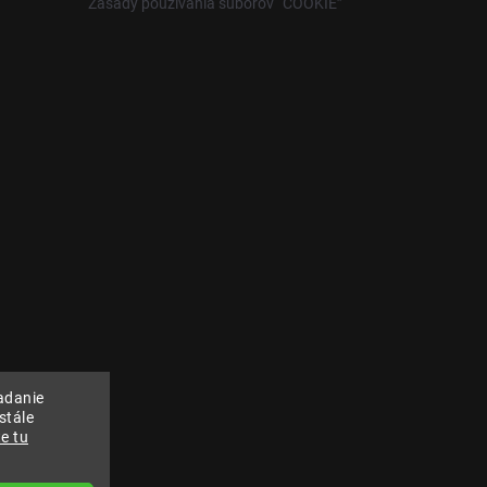
Zásady používania súborov “COOKIE”
adanie
stále
e tu