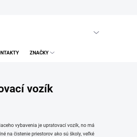
PRÁZDNY KOŠÍK
NÁKUPNÝ
KOŠÍK
ONTAKTY
ZNAČKY
ovací vozík
aceho vybavenia je upratovací vozík, no má
né na čistenie priestorov ako sú školy, veľké