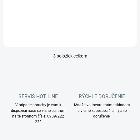
„Veľký profesionál pre malé
priestory.“ je stroj špeciálne
vyprojektovaný na čistenie
čalúnení a kobercov s krátkou
dobou sušenia. CAR SW 15
HOT-FOAM je najmenší...
3
položiek celkom
O
v
l
á
d
a
c
SERVIS HOT LINE
RÝCHLE DORUČENIE
i
V prípade poruchy je vám k
e
Množstvo tovaru máme skladom
dispozícií naše servisné centrum
a vieme zabezpečiť ich rýchle
p
na telefónnom čísle: 0909/222
doručenie.
r
222
v
k
y