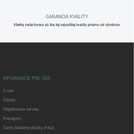
v
ý
p
GARANCIA KVALITY
i
s
Všetky naše tovary sú iba tej najvyššej kvality priamo od výrobcov.
u
Z
á
p
ä
t
i
INFORMÁCIE PRE VÁS
e
O nás
Články
Objednávka servisu
Prenájom
Často kladené otázky (FAQ)