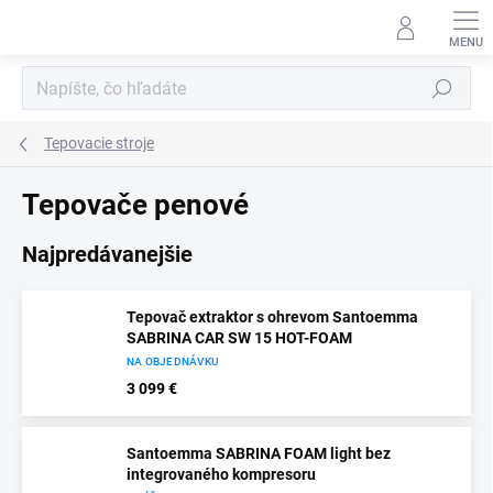
Prejsť
na
obsah
Hľadať
Tepovacie stroje
Tepovače penové
Najpredávanejšie
Tepovač extraktor s ohrevom Santoemma
SABRINA CAR SW 15 HOT-FOAM
NA OBJEDNÁVKU
3 099 €
Santoemma SABRINA FOAM light bez
integrovaného kompresoru