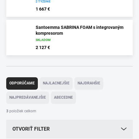
2 TÝŽDNE
1 667 €
Santoemma SABRINA FOAM s integrovaným
kompresorom
SKLADOM
2 127 €
R
a
ODPORÚČAME
NAJLACNEJŠIE
NAJDRAHŠIE
d
e
NAJPREDÁVANEJŠIE
ABECEDNE
n
i
3
položiek celkom
e
p
OTVORIŤ FILTER
r
o