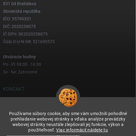
831 04 Bratislava
Slovenská republika
IČO: 35799331
DIČ: 2020258075
IČ DPH: SK2020258075
Číslo D-U-N-S®: 521690573
Otváracie hodiny
Po - Pi: 08:00 - 16:30
So - Ne: Zatvorené
KONTAKT
yves
@
yves.sk
Používame súbory cookie, aby sme vám umožnili pohodlné
0917 000 000
prehliadanie webovej stránky a vďaka analýze prevádzky
webovej stránky neustále zlepšovali jej funkcie, výkon a
použiteľnosť.
Viac informácií nájdete tu