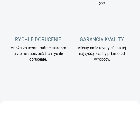
222
RÝCHLE DORUČENIE
GARANCIA KVALITY
Množstvo tovaru máme skladom
Všetky naše tovary sú iba tej
a vieme zabezpečiť ich rýchle
najvyššej kvality priamo od
doručenie.
výrobcov.
+ DARČEK ZDARMA
AKCIA
DARČEK