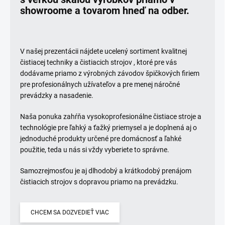
showroome a tovarom hneď na odber.
V našej prezentácii nájdete ucelený sortiment kvalitnej
čistiacej techniky a čistiacich strojov , ktoré pre vás
dodávame priamo z výrobných závodov špičkových firiem
pre profesionálnych užívateľov a pre menej náročné
prevádzky a nasadenie.
Naša ponuka zahŕňa vysokoprofesionálne čistiace stroje a
technológie pre ľahký a ťažký priemysel a je doplnená aj o
jednoduché produkty určené pre domácnosť a ľahké
použitie, teda u nás si vždy vyberiete to správne.
Samozrejmosťou je aj dlhodobý a krátkodobý prenájom
čistiacich strojov s dopravou priamo na prevádzku.
CHCEM SA DOZVEDIEŤ VIAC