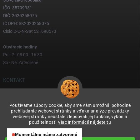
IČO: 35799331
DIČ: 2020258075
IČ DPH: SK2020258075
Číslo D-U-N-S®: 521690573
Otváracie hodiny
Po - Pi: 08:00 - 16:30
So - Ne: Zatvorené
KONTAKT
yves
@
yves.sk
Používame súbory cookie, aby sme vám umožnili pohodlné
0917 000 000
prehliadanie webovej stránky a vďaka analýze prevádzky
webovej stránky neustále zlepšovali jej funkcie, výkon a
použiteľnosť.
Viac informácií nájdete tu
Nastavenie
Momentálne máme zatvorené