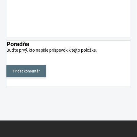
Poradňa
Buďte prvý, kto napíše príspevok k tejto položke.
Pridať komentár
Z
á