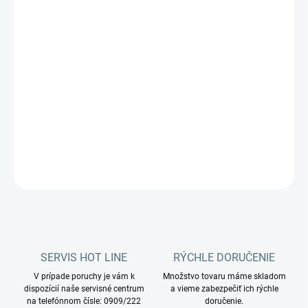
MOŽNOSTI
DORUČENIA
−
+
Pridať do košíka
UNGER Ninja™ 6v1 Complete Kit (45 cm): Profesionálna sada
pre dokonalé okná.
DETAILNÉ INFORMÁCIE
OPÝTAŤ SA
STRÁŽIŤ
SERVIS HOT LINE
RÝCHLE DORUČENIE
V prípade poruchy je vám k
Množstvo tovaru máme skladom
dispozícií naše servisné centrum
a vieme zabezpečiť ich rýchle
na telefónnom čísle: 0909/222
doručenie.