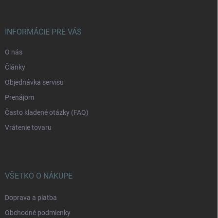
p
ä
t
i
INFORMÁCIE PRE VÁS
e
O nás
Články
Objednávka servisu
Prenájom
Často kladené otázky (FAQ)
Vrátenie tovaru
VŠETKO O NÁKUPE
Doprava a platba
Obchodné podmienky