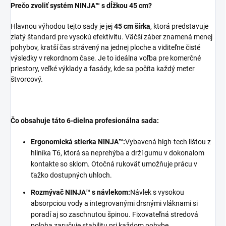
Prečo zvoliť systém NINJA™ s dĺžkou 45 cm?
Hlavnou výhodou tejto sady je jej
45 cm šírka
, ktorá predstavuje
zlatý štandard pre vysokú efektivitu. Väčší záber znamená menej
pohybov, kratší čas strávený na jednej ploche a viditeľne čisté
výsledky v rekordnom čase. Je to ideálna voľba pre komerčné
priestory, veľké výklady a fasády, kde sa počíta každý meter
štvorcový.
Čo obsahuje táto 6-dielna profesionálna sada:
Ergonomická stierka NINJA™:
Vybavená high-tech lištou z
hliníka T6, ktorá sa neprehýba a drží gumu v dokonalom
kontakte so sklom. Otočná rukoväť umožňuje prácu v
ťažko dostupných uhloch.
Rozmývač NINJA™ s návlekom:
Návlek s vysokou
absorpciou vody a integrovanými drsnými vláknami si
poradí aj so zaschnutou špinou. Fixovateľná stredová
poloha zaručuje stabilitu pri každom pohybe.