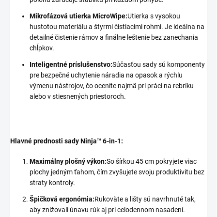
Mikrofázová utierka MicroWipe:
Utierka s vysokou
hustotou materiálu a štyrmi čistiacimi rohmi. Je ideálna na
detailné čistenie rámov a finálne leštenie bez zanechania
chĺpkov.
Inteligentné príslušenstvo:
Súčasťou sady sú komponenty
pre bezpečné uchytenie náradia na opasok a rýchlu
výmenu nástrojov, čo oceníte najmä pri práci na rebríku
alebo v stiesnených priestoroch.
Hlavné prednosti sady Ninja™ 6-in-1:
Maximálny plošný výkon:
So šírkou 45 cm pokryjete viac
plochy jedným ťahom, čím zvyšujete svoju produktivitu bez
straty kontroly.
Špičková ergonómia:
Rukoväte a lišty sú navrhnuté tak,
aby znižovali únavu rúk aj pri celodennom nasadení.