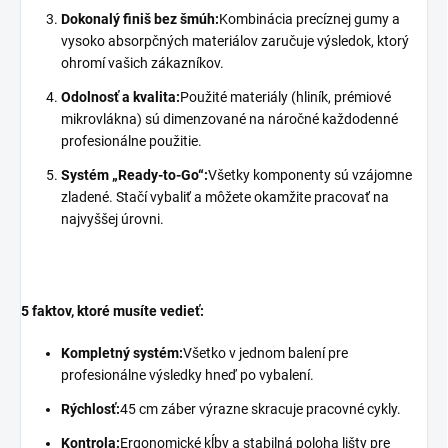
Dokonalý finiš bez šmúh:
Kombinácia precíznej gumy a
vysoko absorpčných materiálov zaručuje výsledok, ktorý
ohromí vašich zákazníkov.
Odolnosť a kvalita:
Použité materiály (hliník, prémiové
mikrovlákna) sú dimenzované na náročné každodenné
profesionálne použitie.
Systém „Ready-to-Go“:
Všetky komponenty sú vzájomne
zladené. Stačí vybaliť a môžete okamžite pracovať na
najvyššej úrovni.
5 faktov, ktoré musíte vedieť:
Kompletný systém:
Všetko v jednom balení pre
profesionálne výsledky hneď po vybalení.
Rýchlosť:
45 cm záber výrazne skracuje pracovné cykly.
Kontrola:
Ergonomické kĺby a stabilná poloha lišty pre