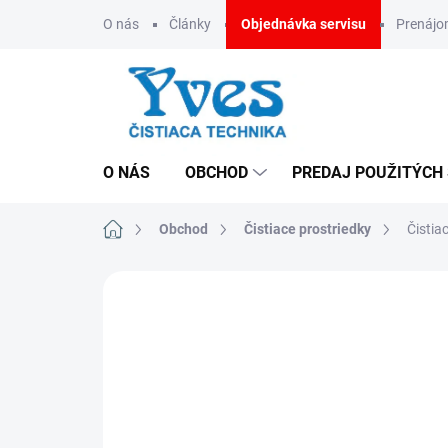
Prejsť
O nás
Články
Objednávka servisu
Prenáj
na
obsah
O NÁS
OBCHOD
PREDAJ POUŽITÝCH
Domov
Obchod
Čistiace prostriedky
Čistia
ZNAČKA:
TANA