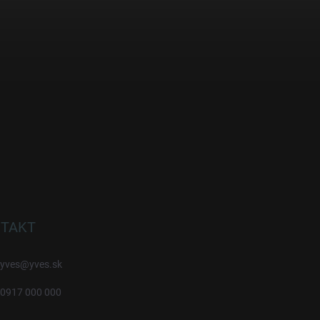
TAKT
yves
@
yves.sk
0917 000 000