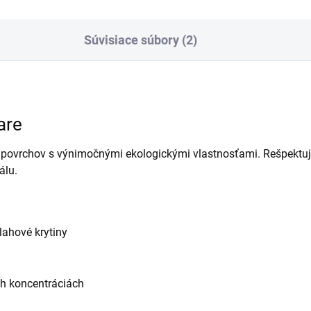
Súvisiace súbory (2)
are
 povrchov s výnimočnými ekologickými vlastnosťami. Rešpektuje
álu.
lahové krytiny
ych koncentráciách