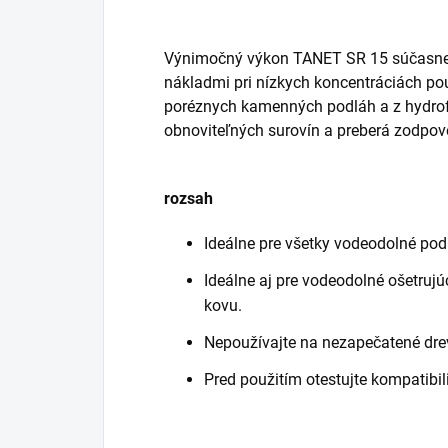
Výnimočný výkon TANET SR 15 súčasne z
nákladmi pri nízkych koncentráciách pou
poréznych kamenných podláh a z hydro
obnoviteľných surovín a preberá zodpov
rozsah
Ideálne pre všetky vodeodolné podl
Ideálne aj pre vodeodolné ošetrujúc
kovu.
Nepoužívajte na nezapečatené dre
Pred použitím otestujte kompatibi