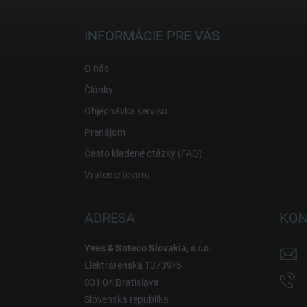
á
p
ä
INFORMÁCIE PRE VÁS
t
i
O nás
e
Články
Objednávka servisu
Prenájom
Často kladené otázky (FAQ)
Vrátenie tovaru
ADRESA
KON
Yves & Soteco Slovakia, s.r.o.
Elektrárenská 13739/6
831 04 Bratislava
Slovenská republika