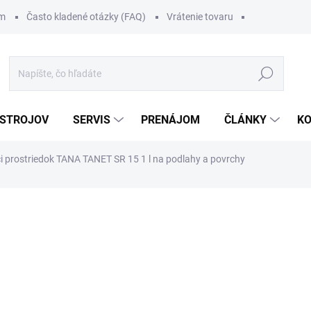
om
Často kladené otázky (FAQ)
Vrátenie tovaru
Hľadať
 STROJOV
SERVIS
PRENÁJOM
ČLÁNKY
K
ci prostriedok TANA TANET SR 15 1 l na podlahy a povrchy
6,55 €
/ ks
8,06 € vrátane DPH
Jednotková
SKLADOM
cena:
MOŽNOSTI DORUČENIA