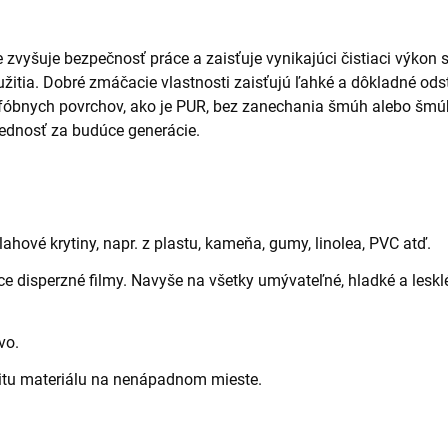
vyšuje bezpečnosť práce a zaisťuje vynikajúci čistiaci výko
žitia. Dobré zmáčacie vlastnosti zaisťujú ľahké a dôkladné ods
fóbnych povrchov, ako je PUR, bez zanechania šmúh alebo šmú
ednosť za budúce generácie.
ahové krytiny, napr. z plastu, kameňa, gumy, linolea, PVC atď.
e disperzné filmy. Navyše na všetky umývateľné, hladké a lesklé 
vo.
litu materiálu na nenápadnom mieste.