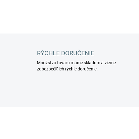
DETAILNÉ INFORMÁCIE
RÝCHLE DORUČENIE
Množstvo tovaru máme skladom a vieme
zabezpečiť ich rýchle doručenie.
MADE IN ITALY