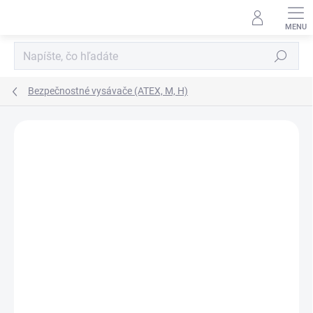
Prejsť
na
obsah
Hľadať
Bezpečnostné vysávače (ATEX, M, H)
ZNAČKA:
COYNCO
CENA NA VYŽIADANIE