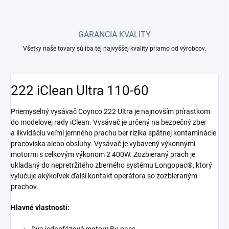
GARANCIA KVALITY
Všetky naše tovary sú iba tej najvyššej kvality priamo od výrobcov.
222 iClean Ultra 110-60
Priemyselný vysávač Coynco 222 Ultra je najnovším prírastkom
do modelovej rady iClean. Vysávač je určený na bezpečný zber
a likvidáciu veľmi jemného prachu ber rizika spätnej kontaminácie
pracoviska alebo obsluhy. Vysávač je vybavený výkonnými
motormi s celkovým výkonom 2 400W. Zozbieraný prach je
ukladaný do nepretržitého zberného systému Longopac®, ktorý
vylučuje akýkoľvek ďalší kontakt operátora so zozbieraným
prachov.
Hlavné vlastnosti: