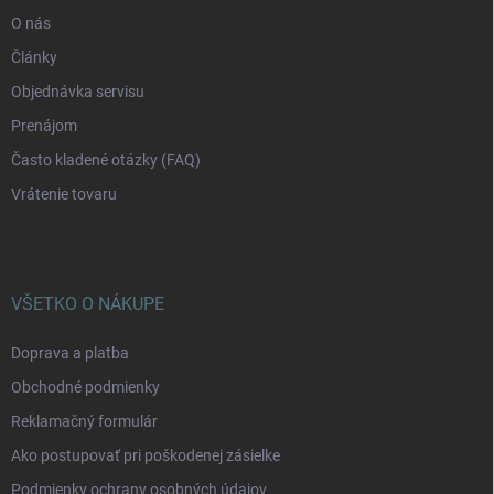
e
O nás
Články
Objednávka servisu
Prenájom
Často kladené otázky (FAQ)
Vrátenie tovaru
VŠETKO O NÁKUPE
Doprava a platba
Obchodné podmienky
Reklamačný formulár
Ako postupovať pri poškodenej zásielke
Podmienky ochrany osobných údajov