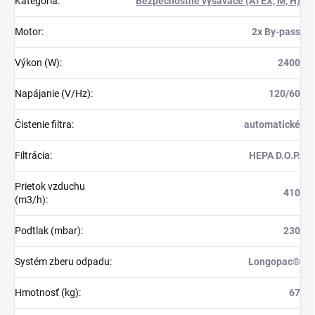
Kategória
:
Bezpečnostné vysávače (ATEX, M, H)
Motor
:
2x By-pass
Výkon (W)
:
2400
Napájanie (V/Hz)
:
120/60
Čistenie filtra
:
automatické
Filtrácia
:
HEPA D.O.P.
Prietok vzduchu
410
(m3/h)
:
Podtlak (mbar)
:
230
Systém zberu odpadu
:
Longopac®
Hmotnosť (kg)
:
67