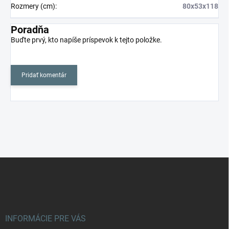
Rozmery (cm)
:
80x53x118
Poradňa
Buďte prvý, kto napíše príspevok k tejto položke.
Pridať komentár
Z
á
p
ä
t
i
INFORMÁCIE PRE VÁS