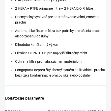
Dva jednofázové motory By-pass
2 HEPA + PTFE primárne filtre – 2 HEPA D.O.P. filtre
Priemyselný vysávač pre odstraňovanie veľmi jemného
prachu
Automatické čistenie filtra bez potreby prerušenia práce
alebo zásahu obsluhy
Dlhodobo konštantný výkon
Filtrácia HEPA D.O.P. pre najvyšší filtračný efekt
Ochrana filtra proti abrazívnym materiálom
Longopac® nepretržitý zberný systém na likvidáciu prachu
bez rizika kontaminácie pracoviska alebo obsluhy.
Dodatočné parametre