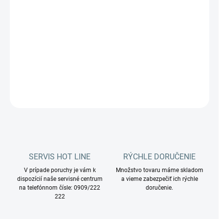
Priemyselný vysávač Coynco 222 Ultra je najnovším prírastkom
do modelovej rady iClean.
Vysávač je určený na bezpečný zber a likvidáciu veľmi jemného
prachu ber rizika spätnej kontaminácie pracoviska alebo
obsluhy.
DETAILNÉ INFORMÁCIE
OPÝTAŤ SA
STRÁŽIŤ
SERVIS HOT LINE
RÝCHLE DORUČENIE
V prípade poruchy je vám k
Množstvo tovaru máme skladom
dispozícií naše servisné centrum
a vieme zabezpečiť ich rýchle
na telefónnom čísle: 0909/222
doručenie.
222