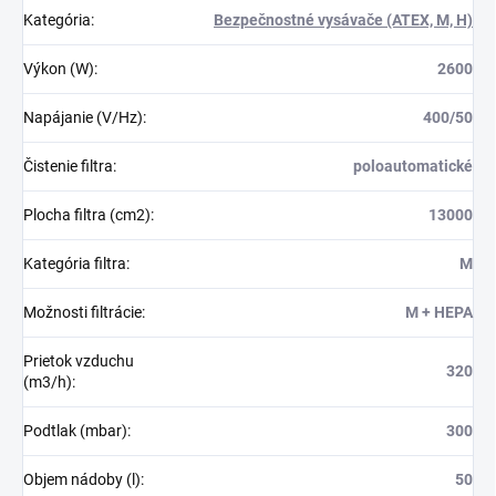
Kategória
:
Bezpečnostné vysávače (ATEX, M, H)
Výkon (W)
:
2600
Napájanie (V/Hz)
:
400/50
Čistenie filtra
:
poloautomatické
Plocha filtra (cm2)
:
13000
Kategória filtra
:
M
Možnosti filtrácie
:
M + HEPA
Prietok vzduchu
320
(m3/h)
:
Podtlak (mbar)
:
300
Objem nádoby (l)
:
50