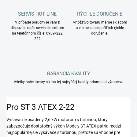
SERVIS HOT LINE
RÝCHLE DORUČENIE
V prípade poruchy je vám k
Množstvo tovaru máme skladom
dispozícií naše servisné centrum
a vieme zabezpečiť ich rýchle
na telefónnom čísle: 0909/222
doručenie.
222
GARANCIA KVALITY
Všetky naše tovary sú iba tej najvyššej kvality priamo od výrobcov.
Pro ST 3 ATEX 2-22
Vysávač je osadený 2,6 kW motorom s turbínou, ktorý
zabezpečuje dostatočný výkon Modely ST ATEX patria medzi
najpopulárnejšie vysávače s turbínou, pretože sú vhodné pre