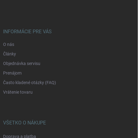
á
p
ä
t
i
INFORMÁCIE PRE VÁS
e
O nás
Články
Objednávka servisu
Prenájom
Často kladené otázky (FAQ)
Vrátenie tovaru
VŠETKO O NÁKUPE
Doprava a platba