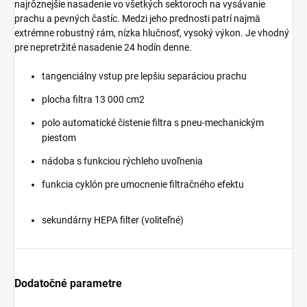
najrôznejšie nasadenie vo všetkých sektoroch na vysávanie
prachu a pevných častíc. Medzi jeho prednosti patrí najmä
extrémne robustný rám, nízka hlučnosť, vysoký výkon. Je vhodný
pre nepretržité nasadenie 24 hodín denne.
tangenciálny vstup pre lepšiu separáciou prachu
plocha filtra 13 000 cm2
polo automatické čistenie filtra s pneu-mechanickým
piestom
nádoba s funkciou rýchleho uvoľnenia
funkcia cyklón pre umocnenie filtračného efektu
sekundárny HEPA filter (voliteľné)
Dodatočné parametre