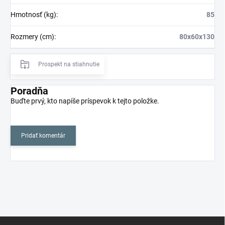
Hmotnosť (kg)
:
85
Rozmery (cm)
:
80x60x130
Prospekt na stiahnutie
Poradňa
Buďte prvý, kto napíše príspevok k tejto položke.
Pridať komentár
Z