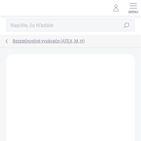
Prejsť
na
obsah
Hľadať
Bezpečnostné vysávače (ATEX, M, H)
ZNAČKA:
COYNCO
CENA NA VYŽIADANIE