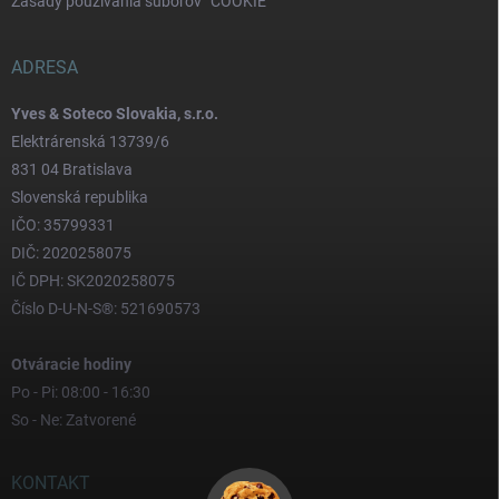
Zásady používania súborov “COOKIE”
ADRESA
Yves & Soteco Slovakia, s.r.o.
Elektrárenská 13739/6
831 04 Bratislava
Slovenská republika
IČO: 35799331
DIČ: 2020258075
IČ DPH: SK2020258075
Číslo D-U-N-S®: 521690573
Otváracie hodiny
Po - Pi: 08:00 - 16:30
So - Ne: Zatvorené
KONTAKT