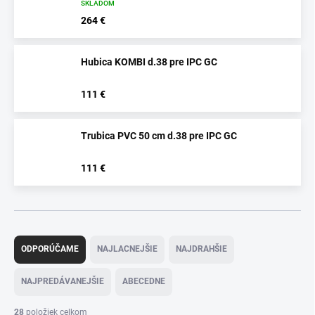
SKLADOM
264 €
Hubica KOMBI d.38 pre IPC GC
.
111 €
Trubica PVC 50 cm d.38 pre IPC GC
.
111 €
R
a
ODPORÚČAME
NAJLACNEJŠIE
NAJDRAHŠIE
d
e
NAJPREDÁVANEJŠIE
ABECEDNE
n
i
28
položiek celkom