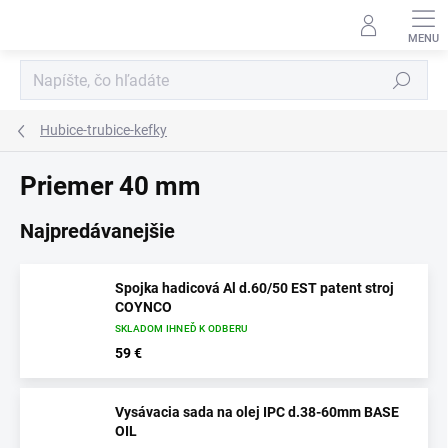
Prejsť
na
obsah
Hľadať
Hubice-trubice-kefky
Priemer 40 mm
Najpredávanejšie
Spojka hadicová Al d.60/50 EST patent stroj
COYNCO
SKLADOM IHNEĎ K ODBERU
59 €
Vysávacia sada na olej IPC d.38-60mm BASE
OIL