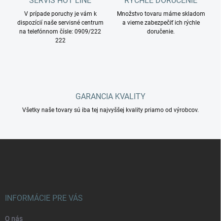
SERVIS HOT LINE
RÝCHLE DORUČENIE
i
V prípade poruchy je vám k
e
Množstvo tovaru máme skladom
dispozícií naše servisné centrum
a vieme zabezpečiť ich rýchle
p
na telefónnom čísle: 0909/222
doručenie.
r
222
v
k
y
v
ý
p
GARANCIA KVALITY
i
s
Všetky naše tovary sú iba tej najvyššej kvality priamo od výrobcov.
u
Z
á
p
ä
t
i
INFORMÁCIE PRE VÁS
e
O nás