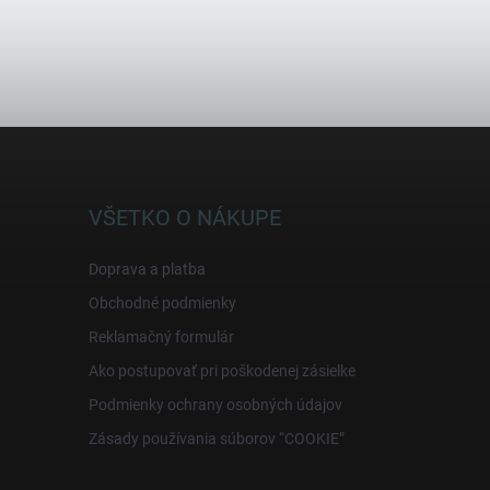
VŠETKO O NÁKUPE
Doprava a platba
Obchodné podmienky
Reklamačný formulár
Ako postupovať pri poškodenej zásielke
Podmienky ochrany osobných údajov
Zásady používania súborov “COOKIE”