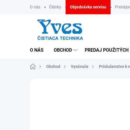
Prejsť
O nás
Články
Objednávka servisu
Prenáj
na
obsah
O NÁS
OBCHOD
PREDAJ POUŽITÝCH
Domov
Obchod
Vysávače
Príslušenstvo k
ZNAČKA:
IPC SOTECO