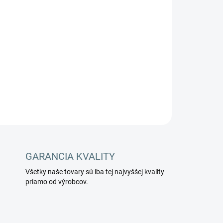
Pridať do košíka
OPÝTAŤ SA
STRÁŽIŤ
GARANCIA KVALITY
Všetky naše tovary sú iba tej najvyššej kvality
priamo od výrobcov.