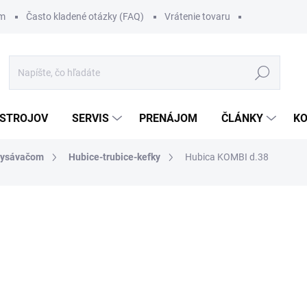
om
Často kladené otázky (FAQ)
Vrátenie tovaru
Hľadať
 STROJOV
SERVIS
PRENÁJOM
ČLÁNKY
K
 vysávačom
Hubice-trubice-kefky
Hubica KOMBI d.38
58,26 €
/ ks
71,66 € vrátane DPH
Jednotková
SKLADOM
cena:
MOŽNOSTI DORUČENIA