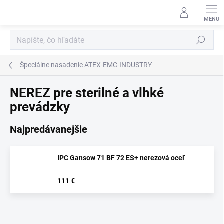
Prejsť
na
obsah
Hľadať
Špeciálne nasadenie ATEX-EMC-INDUSTRY
NEREZ pre sterilné a vlhké
prevádzky
Najpredávanejšie
IPC Gansow 71 BF 72 ES+ nerezová oceľ
.
111 €