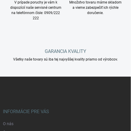
V prípade poruchy je vám k
e
Množstvo tovaru máme skladom
dispozícií naše servisné centrum
a vieme zabezpečiť ich rýchle
p
na telefónnom čísle: 0909/222
doručenie.
r
222
v
k
y
v
ý
p
GARANCIA KVALITY
i
s
Všetky naše tovary sú iba tej najvyššej kvality priamo od výrobcov.
u
Z
á
p
ä
t
i
INFORMÁCIE PRE VÁS
e
O nás