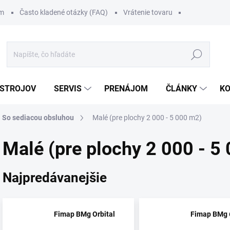
om
Často kladené otázky (FAQ)
Vrátenie tovaru
Hľadať
 STROJOV
SERVIS
PRENÁJOM
ČLÁNKY
K
So sediacou obsluhou
Malé (pre plochy 2 000 - 5 000 m2)
Malé (pre plochy 2 000 - 5
Najpredávanejšie
Fimap BMg Orbital
Fimap BMg 
.
.