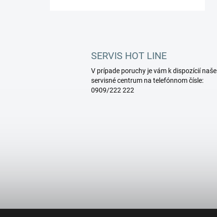
SERVIS HOT LINE
V prípade poruchy je vám k dispozícií naše
servisné centrum na telefónnom čísle:
0909/222 222
Z