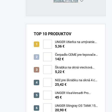
ROZBALIŤ FILTER
TOP 10 PRODUKTOV
UNGER Utierka na umývanie
okien MicroWipe 40x40 cm
5,36 €
MF40L
Čerpadlo CEME pre tepovače
Santoemma SABRINA
142 €
Škrabka na okná vrecková
ErgoTec® 4 cm UNGER
5,22 €
Nôž pre škrabku na okná 4 cm
(100ks) UNGER SRB10
25,42 €
UNGER VisaVersa® Pro
stierka a rozmývač 35 cm
45 €
komplet V350
UNGER Stingray OS TANK 150
ml
20,90 €