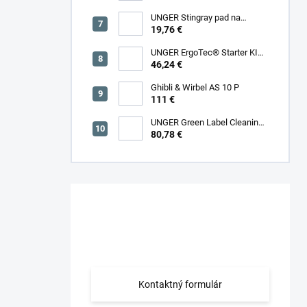
UNGER Stingray pad na
hĺbkové čistenie okna
19,76 €
UNGER ErgoTec® Starter KIT
35 cm na umývanie okien
46,24 €
Ghibli & Wirbel AS 10 P
111 €
UNGER Green Label Cleaning
Kit 35 cm
80,78 €
Máte otázku?
Obráťte sa na nás.
Kontaktný formulár