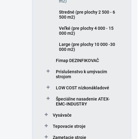
m2)
Stredné (pre plochy 2 500 - 6
500 m2)
Veľké (pre plochy 4 000 - 15
000 m2)
Large (pre plochy 10 000 -30
000 m2)
Fimap DEZINFIKOVAČ
Príslušenstvo k umývacím
strojom
LOW COST nízkonákladové
Špeciálne nasadenie ATEX-
EMC-INDUSTRY
Vysávače
Tepovacie stroje
Zametacie stroje