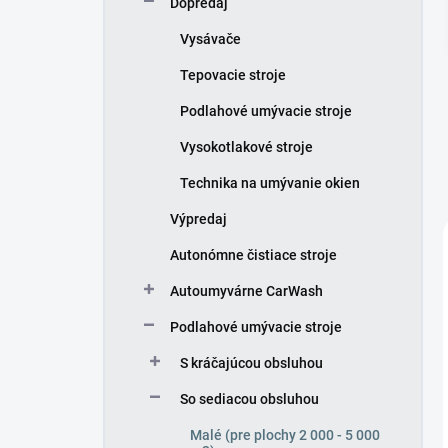
Dopredaj
e
l
Vysávače
Tepovacie stroje
Podlahové umývacie stroje
Vysokotlakové stroje
Technika na umývanie okien
Výpredaj
Autonómne čistiace stroje
Autoumyvárne CarWash
Podlahové umývacie stroje
S kráčajúcou obsluhou
So sediacou obsluhou
Malé (pre plochy 2 000 - 5 000