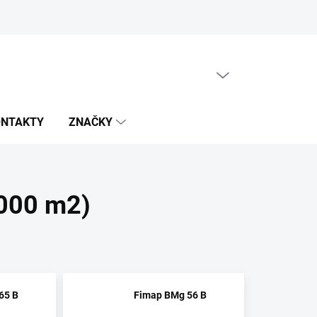
PRÁZDNY KOŠÍK
NÁKUPNÝ
KOŠÍK
ONTAKTY
ZNAČKY
 000 m2)
65 B
Fimap BMg 56 B
.