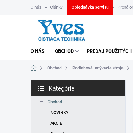
Prejsť
O nás
Články
Objednávka servisu
Prenáj
na
obsah
O NÁS
OBCHOD
PREDAJ POUŽITÝCH
Domov
Obchod
Podlahové umývacie stroje
B
Kategórie
o
Preskočiť
č
kategórie
n
Obchod
ý
NOVINKY
p
a
AKCIE
n