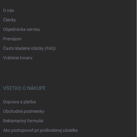
v
e
k
O nás
y
v
Články
ý
p
Objednávka servisu
i
Prenájom
s
u
Často kladené otázky (FAQ)
Vrátenie tovaru
VŠETKO O NÁKUPE
Doprava a platba
Obchodné podmienky
Reklamačný formulár
Ako postupovať pri poškodenej zásielke