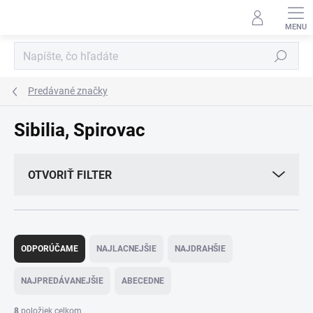
Prejsť
na
obsah
Hľadať
Predávané značky
Sibilia, Spirovac
OTVORIŤ FILTER
R
a
ODPORÚČAME
NAJLACNEJŠIE
NAJDRAHŠIE
d
e
NAJPREDÁVANEJŠIE
ABECEDNE
n
i
8
položiek celkom