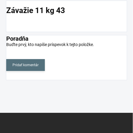
Závažie 11 kg 43
Poradňa
Buďte prvý, kto napíše príspevok k tejto položke.
Pridať komentár
Z
á
p