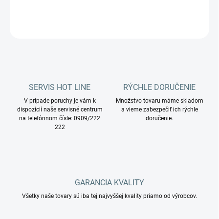
DETAILNÉ INFORMÁCIE
OPÝTAŤ SA
STRÁŽIŤ
SERVIS HOT LINE
RÝCHLE DORUČENIE
V prípade poruchy je vám k
Množstvo tovaru máme skladom
dispozícií naše servisné centrum
a vieme zabezpečiť ich rýchle
na telefónnom čísle: 0909/222
doručenie.
222
GARANCIA KVALITY
Všetky naše tovary sú iba tej najvyššej kvality priamo od výrobcov.