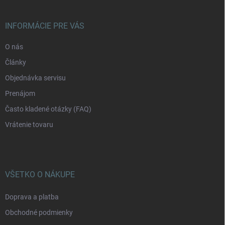
ä
t
i
INFORMÁCIE PRE VÁS
e
O nás
Články
Objednávka servisu
Prenájom
Často kladené otázky (FAQ)
Vrátenie tovaru
VŠETKO O NÁKUPE
Doprava a platba
Obchodné podmienky