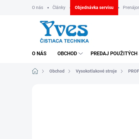
Prejsť
O nás
Články
Objednávka servisu
Prenáj
na
obsah
O NÁS
OBCHOD
PREDAJ POUŽITÝCH
Domov
Obchod
Vysokotlakové stroje
PROF
ZNAČKA:
IPC
CENA NA VYŽIADANIE
DOPRAVA ZADARMO