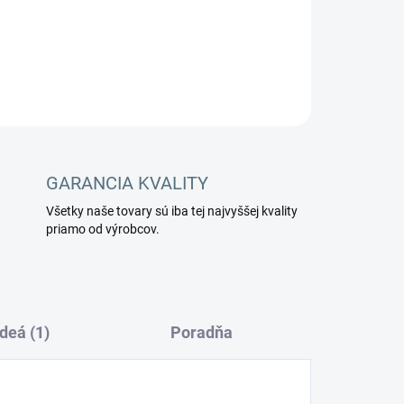
OPÝTAŤ SA
STRÁŽIŤ
GARANCIA KVALITY
Všetky naše tovary sú iba tej najvyššej kvality
priamo od výrobcov.
deá (1)
Poradňa