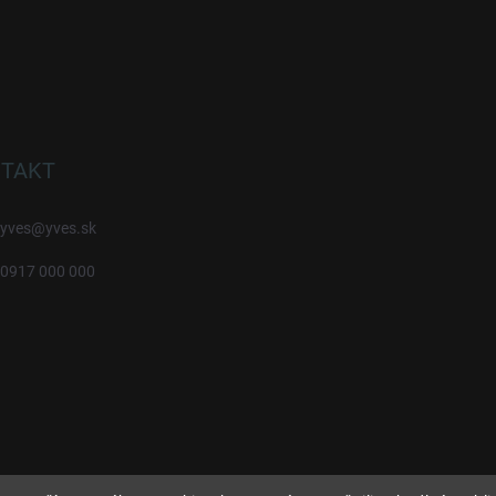
TAKT
yves
@
yves.sk
0917 000 000