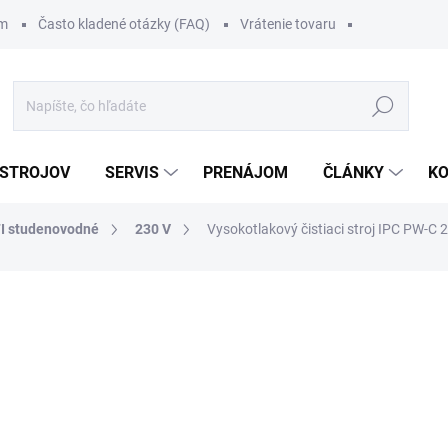
om
Často kladené otázky (FAQ)
Vrátenie tovaru
Hľadať
 STROJOV
SERVIS
PRENÁJOM
ČLÁNKY
K
I studenovodné
230 V
Vysokotlakový čistiaci stroj IPC PW-C 
111 €
/ ks
136,53 € vrátane DPH
Jednotková
.
cena: