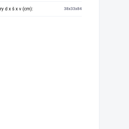
y d x š x v (cm)
:
38x33x84