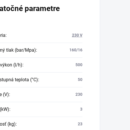
atočné parametre
ria
:
230 V
ný tlak (bar/Mpa)
:
160/16
výkon (l/h)
:
500
stupná teplota (°C)
:
50
e (V)
:
230
(kW)
:
3
sť (kg)
:
23