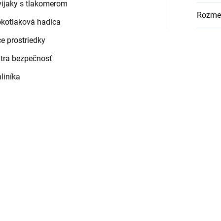
vijaky s tlakomerom
Rozmer
okotlaková hadica
e prostriedky
extra bezpečnosť
liníka