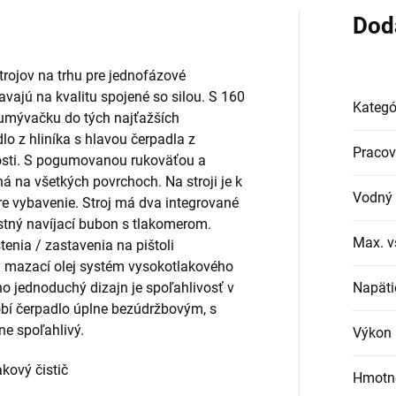
Dod
trojov na trhu pre jednofázové
iavajú na kvalitu spojené so silou. S 160
Kategó
ú umývačku do tých najťažších
o z hliníka s hlavou čerpadla z
Pracov
vosti. S pogumovanou rukoväťou a
á na všetkých povrchoch. Na stroji je k
Vodný 
pre vybavenie. Stroj má dva integrované
ustný navíjací bubon s tlakomerom.
Max. v
enia / zastavenia na pištoli
 mazací olej systém vysokotlakového
ho jednoduchý dizajn je spoľahlivosť v
Napäti
obí čerpadlo úplne bezúdržbovým, s
ne spoľahlivý.
Výkon 
kový čistič
Hmotno