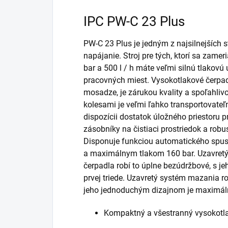
IPC PW-C 23 Plus
PW-C 23 Plus je jedným z najsilnejších s
napájanie. Stroj pre tých, ktorí sa zamer
bar a 500 l / h máte veľmi silnú tlakov
pracovných miest. Vysokotlakové čerpadl
mosadze, je zárukou kvality a spoľahli
kolesami je veľmi ľahko transportovateľn
dispozícii dostatok úložného priestoru 
zásobníky na čistiaci prostriedok a rob
Disponuje funkciou automatického spust
a maximálnym tlakom 160 bar. Uzavretý
čerpadla robí to úplne bezúdržbové, s je
prvej triede. Uzavretý systém mazania r
jeho jednoduchým dizajnom je maximál
Kompaktný a všestranný vysokotla