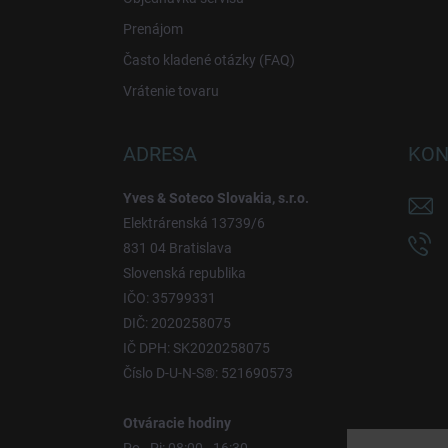
Prenájom
Často kladené otázky (FAQ)
Vrátenie tovaru
ADRESA
KON
Yves & Soteco Slovakia, s.r.o.
Elektrárenská 13739/6
831 04 Bratislava
Slovenská republika
IČO: 35799331
DIČ: 2020258075
IČ DPH: SK2020258075
Číslo D-U-N-S®: 521690573
Otváracie hodiny
Po - Pi: 08:00 - 16:30