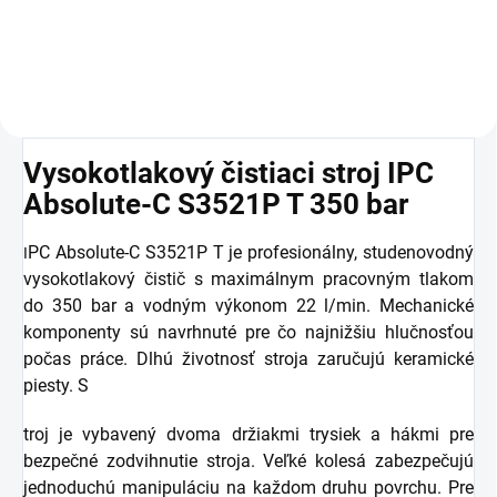
350 barov . Je ideálnym
použitie v kombinácii s
doplnkom pre všetky
elektrickým alebo spaľovacím
vysokotlakové čističe DYNAJET.
tlakovým čističom studenej
Jednoducho...
vody...
Vysokotlakový čistiaci stroj IPC
Absolute-C S3521P T 350 bar
PC Absolute-C S3521P T je profesionálny, studenovodný
I
vysokotlakový čistič s maximálnym pracovným tlakom
do 350 bar a vodným výkonom 22 l/min. Mechanické
komponenty sú navrhnuté pre čo najnižšiu hlučnosťou
počas práce. Dlhú životnosť stroja zaručujú keramické
piesty. S
troj je vybavený dvoma držiakmi trysiek a hákmi pre
bezpečné zodvihnutie stroja. Veľké kolesá zabezpečujú
jednoduchú manipuláciu na každom druhu povrchu. Pre