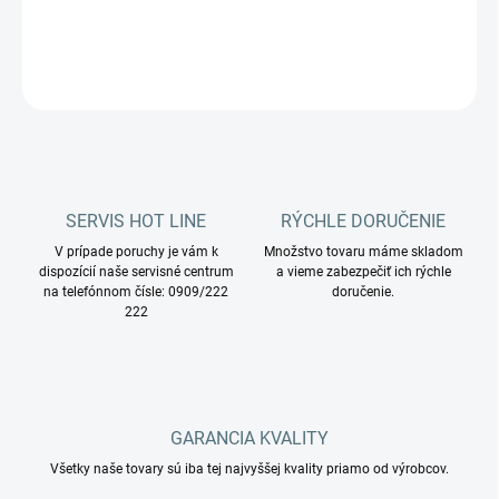
DETAILNÉ INFORMÁCIE
OPÝTAŤ SA
STRÁŽIŤ
SERVIS HOT LINE
RÝCHLE DORUČENIE
V prípade poruchy je vám k
Množstvo tovaru máme skladom
dispozícií naše servisné centrum
a vieme zabezpečiť ich rýchle
na telefónnom čísle: 0909/222
doručenie.
222
GARANCIA KVALITY
Všetky naše tovary sú iba tej najvyššej kvality priamo od výrobcov.