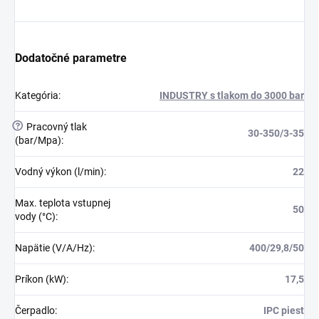
Dodatočné parametre
Kategória
:
INDUSTRY s tlakom do 3000 bar
?
Pracovný tlak
30-350/3-35
(bar/Mpa)
:
Vodný výkon (l/min)
:
22
Max. teplota vstupnej
50
vody (°C)
:
Napätie (V/A/Hz)
:
400/29,8/50
Príkon (kW)
:
17,5
Čerpadlo
:
IPC piest