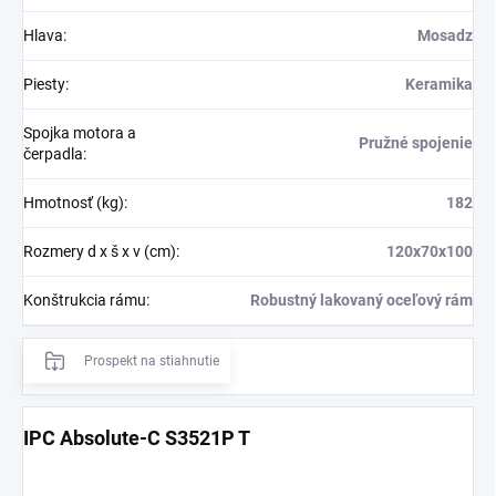
Hlava
:
Mosadz
Piesty
:
Keramika
Spojka motora a
Pružné spojenie
čerpadla
:
Hmotnosť (kg)
:
182
Rozmery d x š x v (cm)
:
120x70x100
Konštrukcia rámu
:
Robustný lakovaný oceľový rám
Prospekt na stiahnutie
IPC Absolute-C S3521P T