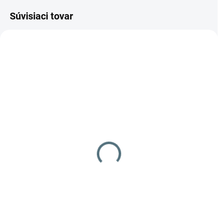
Súvisiaci tovar
MADE IN ITALY
1 TÝŽDEŇ
3 TÝŽDNE
DYNAJET Dynabox 350
Naftový ohrev vody IPC
ohrev vody 350 bar
FIRE BOX 40/350 350 bar
4 790 €
3 612 €
od
Detail
Do košíka
Dynabox 350 je výkonná
Ohrievače vody IPC Fire Box sú
teplovodná jednotka, ktorá je
určené na nepretržitú a rýchlu
schopná pracovať s tlakom až do
výrobu teplej vody, ideálne na