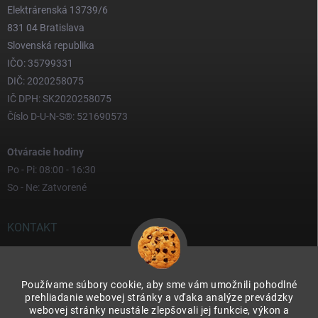
Elektrárenská 13739/6
831 04 Bratislava
Slovenská republika
IČO: 35799331
DIČ: 2020258075
IČ DPH: SK2020258075
Číslo D-U-N-S®: 521690573
Otváracie hodiny
Po - Pi: 08:00 - 16:30
So - Ne: Zatvorené
KONTAKT
yves
@
yves.sk
Používame súbory cookie, aby sme vám umožnili pohodlné
0917 000 000
prehliadanie webovej stránky a vďaka analýze prevádzky
webovej stránky neustále zlepšovali jej funkcie, výkon a