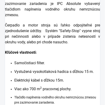
zazimovanie zariadenia je IPC Absolute vybavený
tlačidlom naplnenia vodného okruhu nemrznúcou
zmesou.
Čerpadlo a motor stroja sú ľahko odpojiteľné pre
zjednodušenie údržby. Systém "Safety-Stop" vypne stroj
pri nečinnosti alebo v prípade zistenia netesností v
okruhu vody, alebo pri chode nasucho.
Kľúčové vlastnosti:
Samočistiaci filter.
Vystužená vysokotlaková hadica s dĺžkou 15 m.
Elektrický kábel s dĺžkou 15m.
2
Viac ako 700 m
pracovnej plochy.
Tlačidlo naplnenia vodného okruhu nemrznúcou zmesou
pre zazimovanie zariadenia.