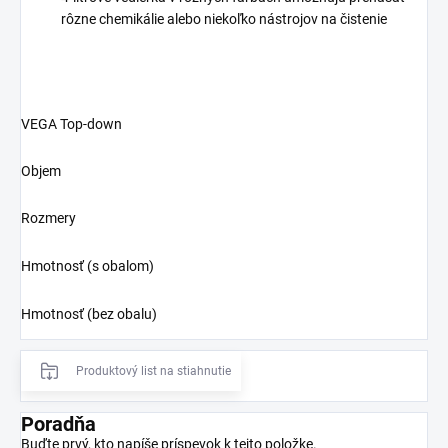
rôzne chemikálie alebo niekoľko nástrojov na čistenie
VEGA Top-down
Objem
Rozmery
Hmotnosť (s obalom)
Hmotnosť (bez obalu)
Produktový list na stiahnutie
Poradňa
Buďte prvý, kto napíše príspevok k tejto položke.