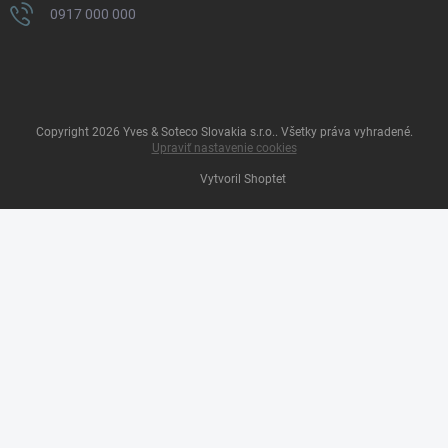
0917 000 000
Copyright 2026
Yves & Soteco Slovakia s.r.o.
. Všetky práva vyhradené.
Upraviť nastavenie cookies
Vytvoril Shoptet