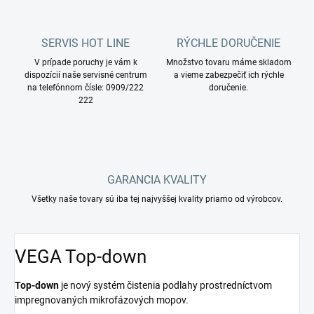
SERVIS HOT LINE
RÝCHLE DORUČENIE
V prípade poruchy je vám k
Množstvo tovaru máme skladom
dispozícií naše servisné centrum
a vieme zabezpečiť ich rýchle
na telefónnom čísle: 0909/222
doručenie.
222
GARANCIA KVALITY
Všetky naše tovary sú iba tej najvyššej kvality priamo od výrobcov.
VEGA Top-down
Top-down
je nový systém čistenia podlahy prostredníctvom
impregnovaných mikrofázových mopov.