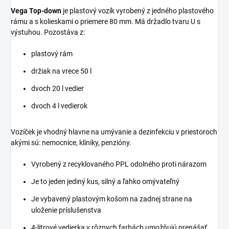
Vega Top-down
je plastový vozík vyrobený z jedného plastového
rámu a s kolieskami o priemere 80 mm. Má držadlo tvaru U s
výstuhou. Pozostáva z:
plastový rám
držiak na vrece 50 l
dvoch 20 l vedier
dvoch 4 l vedierok
Vozíček je vhodný hlavne na umývanie a dezinfekciu v priestoroch
akými sú: nemocnice, kliniky, penzióny.
Vyrobený z recyklovaného PPL odolného proti nárazom
Je to jeden jediný kus, silný a ľahko omývateľný
Je vybavený plastovým košom na zadnej strane na
uloženie príslušenstva
4-litrové vedierka v rôznych farbách umožňujú prenášať