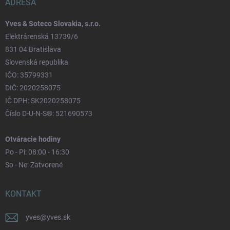
ADRESA
Yves & Soteco Slovakia, s.r.o.
Elektrárenská 13739/6
831 04 Bratislava
Slovenská republika
IČO: 35799331
DIČ: 2020258075
IČ DPH: SK2020258075
Číslo D-U-N-S®: 521690573
Otváracie hodiny
Po - Pi: 08:00 - 16:30
So - Ne: Zatvorené
KONTAKT
yves
@
yves.sk