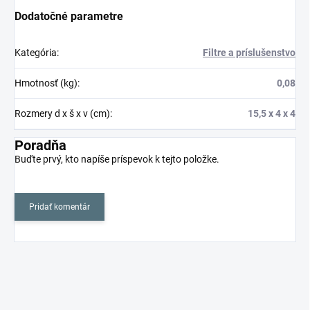
Dodatočné parametre
Kategória
:
Filtre a príslušenstvo
Hmotnosť (kg)
:
0,08
Rozmery d x š x v (cm)
:
15,5 x 4 x 4
Poradňa
Buďte prvý, kto napíše príspevok k tejto položke.
Pridať komentár