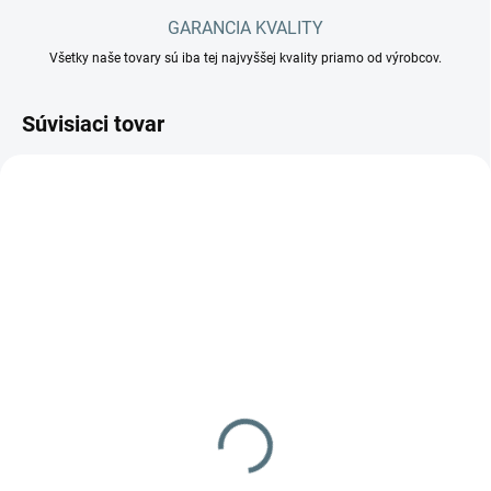
GARANCIA KVALITY
Všetky naše tovary sú iba tej najvyššej kvality priamo od výrobcov.
Súvisiaci tovar
SKLADOM
SKLADOM
UNGER Súprava na
UNGER Súprava na
umývanie okien
umývanie okien
HydroPower® Ultra
HydroPower® Ultra -
STARTER KIT Alu 6 m
Power Pad STARTER KIT
629 €
579 €
DIUK1
6 m