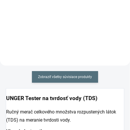
Do košíka
Do košíka
Sada na umývanie okien a
Súprava na umývanie okien a
povrchov UNGER Súprava na
budov HydroPower® Ultra Power
umývanie okien HydroPower®
Pad nastavuje nový štandard v
Ultra STARTER KIT Alu 6 m
technológii čistenia a umývania s
predstavuje kompletné riešenie
vysokočistou demineralizovanou
pre čistenie s vysokočistou
vodou. Vysokočistá voda...
vodou....
Zobraziť všetky súvisiace produkty
UNGER Tester na tvrdosť vody (TDS)
Ručný merač celkového množstva rozpustených látok
(TDS) na meranie tvrdosti vody.