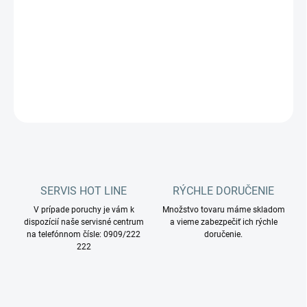
UNGER Ručný merač celkového množstva
rozpustených látok (TDS) na meranie tvrdosti
vody.
DETAILNÉ INFORMÁCIE
OPÝTAŤ SA
STRÁŽIŤ
SERVIS HOT LINE
RÝCHLE DORUČENIE
V prípade poruchy je vám k
Množstvo tovaru máme skladom
dispozícií naše servisné centrum
a vieme zabezpečiť ich rýchle
na telefónnom čísle: 0909/222
doručenie.
222