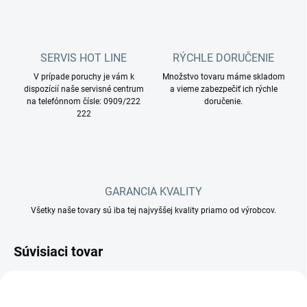
SERVIS HOT LINE
RÝCHLE DORUČENIE
V prípade poruchy je vám k
Množstvo tovaru máme skladom
dispozícií naše servisné centrum
a vieme zabezpečiť ich rýchle
na telefónnom čísle: 0909/222
doručenie.
222
GARANCIA KVALITY
Všetky naše tovary sú iba tej najvyššej kvality priamo od výrobcov.
Súvisiaci tovar