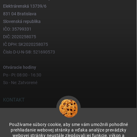
Elektrárenská 13739/6
831 04 Bratislava
Slovenská republika
IČO: 35799331
DIČ: 2020258075
IČ DPH: SK2020258075
Číslo D-U-N-S®: 521690573
Otváracie hodiny
Po - Pi: 08:00 - 16:30
So - Ne: Zatvorené
KONTAKT
yves
@
yves.sk
Používame súbory cookie, aby sme vám umožnili pohodlné
0917 000 000
prehliadanie webovej stránky a vďaka analýze prevádzky
webovej stránky neustále zlepšovali jej funkcie, výkon a