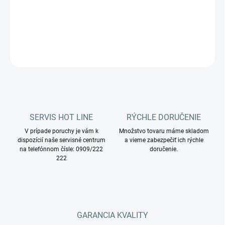
DETAILNÉ INFORMÁCIE
OPÝTAŤ SA
STRÁŽIŤ
SERVIS HOT LINE
RÝCHLE DORUČENIE
V prípade poruchy je vám k
Množstvo tovaru máme skladom
dispozícií naše servisné centrum
a vieme zabezpečiť ich rýchle
na telefónnom čísle: 0909/222
doručenie.
222
GARANCIA KVALITY