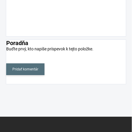
Poradňa
Buďte prvý, kto napíše príspevok k tejto položke.
Pridať komentár
Z
á