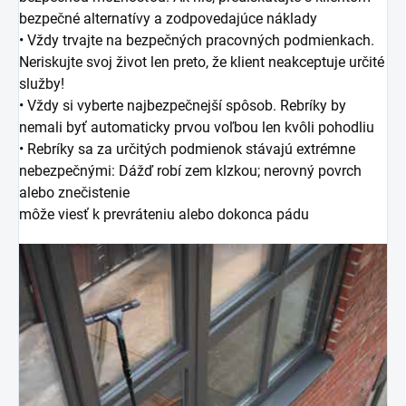
bezpečné alternatívy
a zodpovedajúce
náklady
• Vždy trvajte na bezpečných pracovných podmienkach.
Neriskujte svoj život
len preto, že klient neakceptuje určité
služby!
• Vždy si vyberte najbezpečnejší spôsob. Rebríky by
nemali byť automaticky
prvou voľbou len kvôli pohodliu
• Rebríky sa za určitých podmienok stávajú extrémne
nebezpečnými: Dážď
robí zem klzkou;
nerovný povrch
alebo znečistenie
môže viesť k prevráteniu alebo dokonca pádu