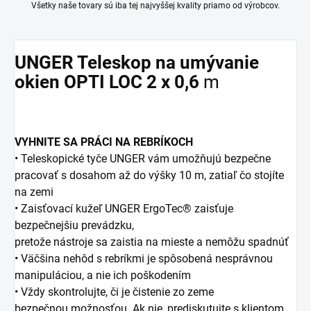
Všetky naše tovary sú iba tej najvyššej kvality priamo od výrobcov.
UNGER Teleskop na umývanie
okien OPTI LOC 2 x 0,6
m
VYHNITE SA PRÁCI NA REBRÍKOCH
• Teleskopické tyče UNGER vám umožňujú bezpečne
pracovať s dosahom až do výšky 10 m, zatiaľ čo stojíte
na zemi
• Zaisťovací kužeľ UNGER ErgoTec® zaisťuje
bezpečnejšiu prevádzku,
pretože nástroje sa zaistia na mieste a nemôžu spadnúť
• Väčšina nehôd s rebríkmi je spôsobená nesprávnou
manipuláciou,
a nie ich poškodením
• Vždy skontrolujte, či je čistenie zo zeme
bezpečnou
možnosťou. Ak nie, prediskutujte s klientom