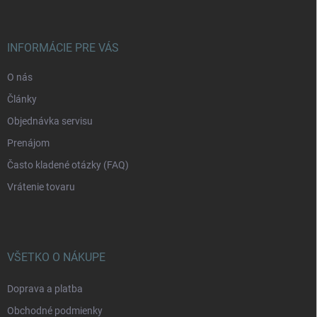
p
ä
t
i
INFORMÁCIE PRE VÁS
e
O nás
Články
Objednávka servisu
Prenájom
Často kladené otázky (FAQ)
Vrátenie tovaru
VŠETKO O NÁKUPE
Doprava a platba
Obchodné podmienky