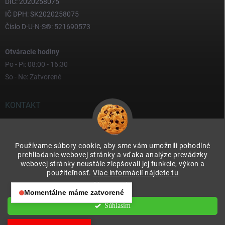
DIČ: 2020258075
IČ DPH: SK2020258075
Číslo D-U-N-S®: 521690573
Otváracie hodiny
Po - Pi: 08:00 - 16:30
So - Ne: Zatvorené
KONTAKT
yves
@
yves.sk
Používame súbory cookie, aby sme vám umožnili pohodlné
0917 000 000
prehliadanie webovej stránky a vďaka analýze prevádzky
webovej stránky neustále zlepšovali jej funkcie, výkon a
použiteľnosť.
Viac informácií nájdete tu
Nastavenie
Momentálne máme zatvorené
Otváracie hodiny:
Súhlasím
Copyright 2026
Yves & Soteco Slovakia s.r.o.
. Všetky práva vyhradené.
Po – Pia: 08:00 – 16:30
Upraviť nastavenie cookies
So – Ne: Zatvorené