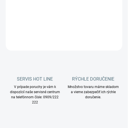
Katalógové číslo:
400560
DETAILNÉ INFORMÁCIE
OPÝTAŤ SA
STRÁŽIŤ
SERVIS HOT LINE
RÝCHLE DORUČENIE
V prípade poruchy je vám k
Množstvo tovaru máme skladom
dispozícií naše servisné centrum
a vieme zabezpečiť ich rýchle
na telefónnom čísle: 0909/222
doručenie.
222