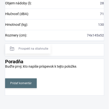
Objem nádoby (l)
:
28
Hlučnosť (dBA)
:
71
Hmotnosť (kg)
:
130
Rozmery (cm)
:
74x145x52
Prospekt na stiahnutie
Poradňa
Buďte prvý, kto napíše príspevok k tejto položke.
Pridať komentár