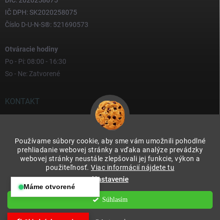
DIČ: 2020258075
IČ DPH: SK2020258075
Číslo D-U-N-S®: 521690573
Otváracie hodiny
Po - Pi: 08:00 - 16:30
So - Ne: Zatvorené
KONTAKT
yves
@
yves.sk
Používame súbory cookie, aby sme vám umožnili pohodlné
0917 000 000
prehliadanie webovej stránky a vďaka analýze prevádzky
webovej stránky neustále zlepšovali jej funkcie, výkon a
použiteľnosť.
Viac informácií nájdete tu
Nastavenie
Máme otvorené
Otváracie hodiny:
Súhlasím
Copyright 2026
Yves & Soteco Slovakia s.r.o.
. Všetky práva vyhradené.
Po – Pia: 08:00 – 16:30
Upraviť nastavenie cookies
So – Ne: Zatvorené