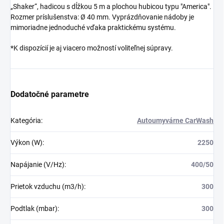
„Shaker“, hadicou s dĺžkou 5 m a plochou hubicou typu "America".
Rozmer príslušenstva: Ø 40 mm. Vyprázdňovanie nádoby je
mimoriadne jednoduché vďaka praktickému systému.
*K dispozícií je aj viacero možností voliteľnej súpravy.
Dodatočné parametre
Kategória
:
Autoumyvárne CarWash
Výkon (W)
:
2250
Napájanie (V/Hz)
:
400/50
Prietok vzduchu (m3/h)
:
300
Podtlak (mbar)
:
300