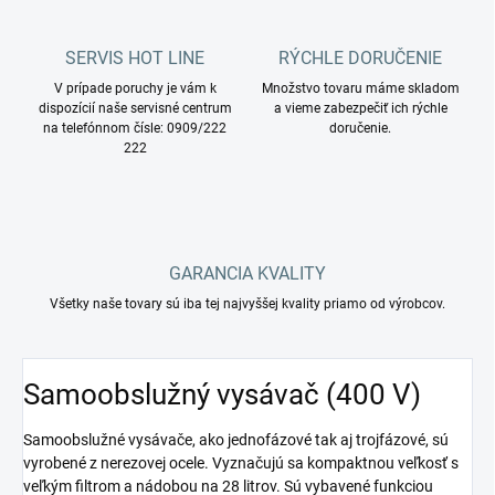
SERVIS HOT LINE
RÝCHLE DORUČENIE
V prípade poruchy je vám k
Množstvo tovaru máme skladom
dispozícií naše servisné centrum
a vieme zabezpečiť ich rýchle
na telefónnom čísle: 0909/222
doručenie.
222
GARANCIA KVALITY
Všetky naše tovary sú iba tej najvyššej kvality priamo od výrobcov.
Samoobslužný vysávač (400 V)
Samoobslužné vysávače, ako jednofázové tak aj trojfázové, sú
vyrobené z nerezovej ocele. Vyznačujú sa kompaktnou veľkosť s
veľkým filtrom a nádobou na 28 litrov. Sú vybavené funkciou