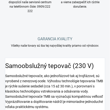
dispozícií naše servisné centrum
a vieme zabezpečiť ich rýchle
na telefónnom čísle: 0909/222
doručenie.
222
GARANCIA KVALITY
Všetky naše tovary sú iba tej najvyššej kvality priamo od výrobcov.
Samoobslužný tepovač (230 V)
Samoobslužné tepovače, ako jednofázové tak aj trojfázové, sú
vyrobené z nerezovej ocele. Výhodou technológie tepovania TMB
je rýchle sušenie sedadiel (cca 15 až 30 min.), v porovnaní s
klasickou technológiou vstrekovania a odsávania vody.
Samoobslužné tepovače TMB sa vyznačujú kompaktnou veľkosť
Vyprázdňovanie a doplňovanie nádrží je mimoriadne jednoduché
vďaka praktickému systému.