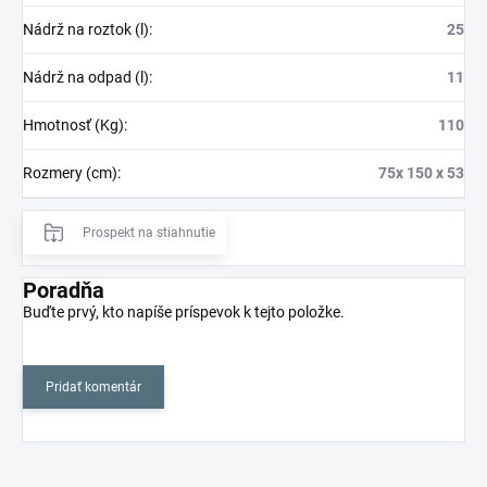
Nádrž na roztok (l)
:
25
Nádrž na odpad (l)
:
11
Hmotnosť (Kg)
:
110
Rozmery (cm)
:
75x 150 x 53
Prospekt na stiahnutie
Poradňa
Buďte prvý, kto napíše príspevok k tejto položke.
Pridať komentár