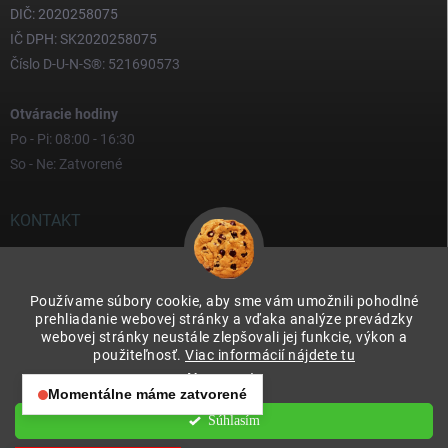
DIČ: 2020258075
IČ DPH: SK2020258075
Číslo D-U-N-S®: 521690573
Otváracie hodiny
Po - Pi: 08:00 - 16:30
So - Ne: Zatvorené
KONTAKT
yves
@
yves.sk
Používame súbory cookie, aby sme vám umožnili pohodlné
0917 000 000
prehliadanie webovej stránky a vďaka analýze prevádzky
webovej stránky neustále zlepšovali jej funkcie, výkon a
použiteľnosť.
Viac informácií nájdete tu
Nastavenie
Momentálne máme zatvorené
Otváracie hodiny:
Súhlasím
Copyright 2026
Yves & Soteco Slovakia s.r.o.
. Všetky práva vyhradené.
Po – Pia: 08:00 – 16:30
Upraviť nastavenie cookies