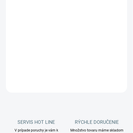
Samoobslužné tepovače, ako jednofázové tak aj trojfázové, sú
vyrobené z nerezovej ocele.
Výhodou technológie tepovania TMB je rýchle sušenie sedadiel
(cca 15 až 30 min.), v porovnaní s klasickou technológiou
vstrekovania a odsávania vody.
Samoobslužné tepovače TMB sa vyznačujú kompaktnou veľkosť
DETAILNÉ INFORMÁCIE
OPÝTAŤ SA
STRÁŽIŤ
SERVIS HOT LINE
RÝCHLE DORUČENIE
V prípade poruchy je vám k
Množstvo tovaru máme skladom