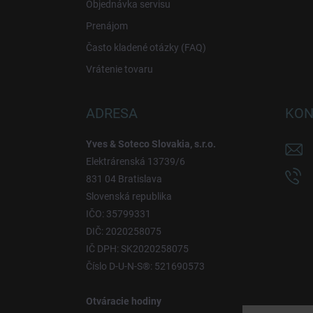
Objednávka servisu
Prenájom
Často kladené otázky (FAQ)
Vrátenie tovaru
ADRESA
KON
Yves & Soteco Slovakia, s.r.o.
Elektrárenská 13739/6
831 04 Bratislava
Slovenská republika
IČO: 35799331
DIČ: 2020258075
IČ DPH: SK2020258075
Číslo D-U-N-S®: 521690573
Otváracie hodiny