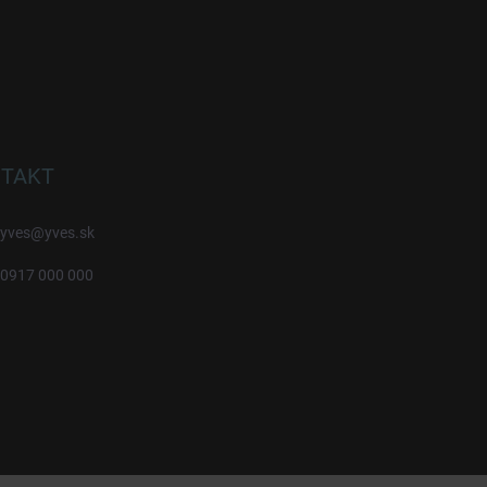
TAKT
yves
@
yves.sk
0917 000 000