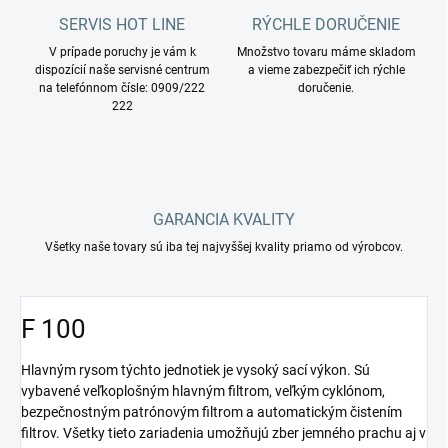
SERVIS HOT LINE
RÝCHLE DORUČENIE
V prípade poruchy je vám k
Množstvo tovaru máme skladom
dispozícií naše servisné centrum
a vieme zabezpečiť ich rýchle
na telefónnom čísle: 0909/222
doručenie.
222
GARANCIA KVALITY
Všetky naše tovary sú iba tej najvyššej kvality priamo od výrobcov.
F 100
Hlavným rysom týchto jednotiek je vysoký sací výkon. Sú
vybavené veľkoplošným hlavným filtrom, veľkým cyklónom,
bezpečnostným patrónovým filtrom a automatickým čistením
filtrov. Všetky tieto zariadenia umožňujú zber jemného prachu aj v