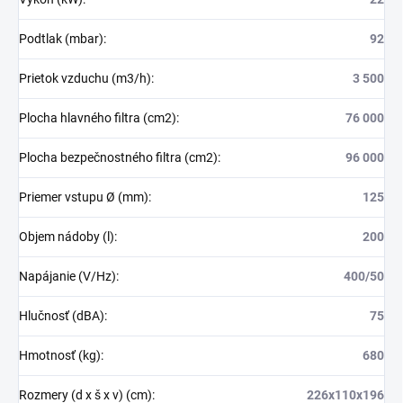
Podtlak (mbar)
:
92
Prietok vzduchu (m3/h)
:
3 500
Plocha hlavného filtra (cm2)
:
76 000
Plocha bezpečnostného filtra (cm2)
:
96 000
Priemer vstupu Ø (mm)
:
125
Objem nádoby (l)
:
200
Napájanie (V/Hz)
:
400/50
Hlučnosť (dBA)
:
75
Hmotnosť (kg)
:
680
Rozmery (d x š x v) (cm)
:
226x110x196