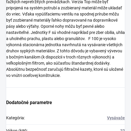
ťažkých nepretržitých prevádzkach. Verzia Top môže byť
pripojená na systém potrubí a zozbieraný materiál môže ukladať
do vriec. Vďaka vypúšťaciemu ventilu na spodnej prírube môžu
byť zozbierané materiály ľahko dopravované na dopravníkové
pásy alebo výťahy. Oporné nohy môžu byť pevné alebo
nastaviteľné. Jednotky F sú vhodné napríklad pre zber obilia, uhlia
a uholného prachu, plastu alebo granulátov. F 100 je vysoko
výkonná stacionárna jednotka navrhnutá na vysávanie všetkých
druhov sypkých materiálov. Z tohto dôvodu je vybavený vývevou
s bočným kanálom (k dispozícii v troch rôznych výkonoch) a
veľkoplošným filtrom, ako súčasťou štandardnej dodávky.
Absolútnu bezpečnosť zaručujú filtračné kazety, ktoré sú uložené
vo vnútri oceľovej konštrukcie.
Dodatočné parametre
Kategória
:
Vysávače
Výkon (kW)
:
22