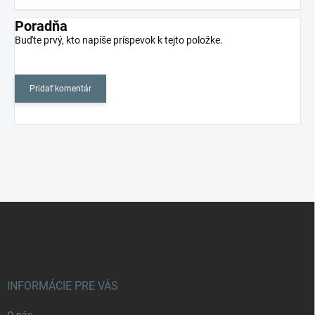
Poradňa
Buďte prvý, kto napíše príspevok k tejto položke.
Pridať komentár
Z
á
p
ä
t
i
INFORMÁCIE PRE VÁS
e