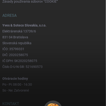
Zásady používania súborov “COOKIE”
ADRESA
Yves & Soteco Slovakia, s.r.o.
Elektrárenská 13739/6
831 04 Bratislava
Slovenská republika
IČO: 35799331
DIČ: 2020258075
IČ DPH: SK2020258075
Číslo D-U-N-S®: 521690573
Otváracie hodiny
Po - Pi: 08:00 - 16:30
So - Ne: Zatvorené
KONTAKT