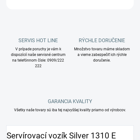
OPÝTAŤ SA
STRÁŽIŤ
SERVIS HOT LINE
RÝCHLE DORUČENIE
V prípade poruchy je vám k
Množstvo tovaru máme skladom
dispozícií naše servisné centrum
a vieme zabezpečiť ich rýchle
na telefónnom čísle: 0909/222
doručenie.
222
GARANCIA KVALITY
Všetky naše tovary sú iba tej najvyššej kvality priamo od výrobcov.
Servírovací vozík Silver 1310 E