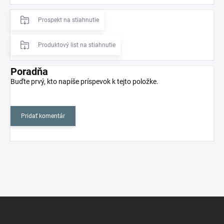
Prospekt na stiahnutie
Produktový list na stiahnutie
Poradňa
Buďte prvý, kto napíše príspevok k tejto položke.
Pridať komentár
Z
á
p