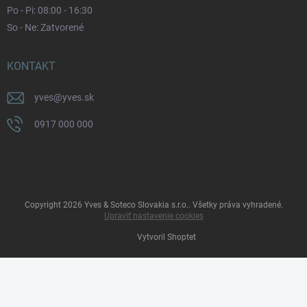
Po - Pi: 08:00 - 16:30
So - Ne: Zatvorené
KONTAKT
yves
@
yves.sk
0917 000 000
Copyright 2026
Yves & Soteco Slovakia s.r.o.
. Všetky práva vyhradené.
Upraviť nastavenie cookies
Vytvoril Shoptet