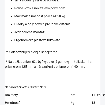
Silný a odolný servírovací vozík.
Police vozík s nekĺzavým povrchom
Maximálna nosnosť police až 50 kg.
Hladký a oblý povrch pre ľahké čistenie.
Jednoduchá montáž.
Ergonomické plastové rukoväte.
* K dispozícii je v bielej a šedej farbe.
* Na požiadanie môže byť vybavený gumovými kolieskami s
priemerom 125 mm a nárazníkmi s priemerom 140 mm.
Servírovací vozík Silver 1310 E
Rozmery
cm
111x50x
Hmotnosť
kg
18