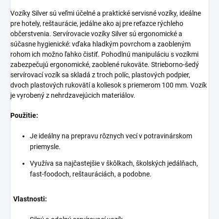
Vozíky Silver sú veľmi účelné a praktické servisné vozíky, ideálne
pre hotely, reštaurácie, jedálne ako aj pre reťazce rýchleho
občerstvenia. Servírovacie vozíky Silver sú ergonomické a
súčasne hygienické: vďaka hladkým povrchom a zaobleným
rohom ich možno ľahko čistiť. Pohodlnú manipuláciu s vozíkmi
zabezpečujú ergonomické, zaoblené rukoväte. Strieborno-šedý
servírovací vozík sa skladá z troch políc, plastových podpier,
dvoch plastových rukovätí a koliesok s priemerom 100 mm. Vozík
je vyrobený z nehrdzavejúcich materiálov.
Použitie:
Je ideálny na prepravu rôznych vecí v potravinárskom
priemysle.
Využíva sa najčastejšie v škôlkach, školských jedálňach,
fast-foodoch, reštauráciách, a podobne.
Vlastnosti: