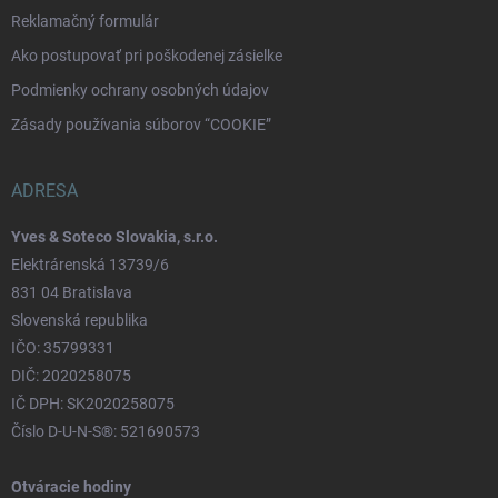
Reklamačný formulár
Ako postupovať pri poškodenej zásielke
Podmienky ochrany osobných údajov
Zásady používania súborov “COOKIE”
ADRESA
Yves & Soteco Slovakia, s.r.o.
Elektrárenská 13739/6
831 04 Bratislava
Slovenská republika
IČO: 35799331
DIČ: 2020258075
IČ DPH: SK2020258075
Číslo D-U-N-S®: 521690573
Otváracie hodiny