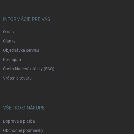
ä
t
i
INFORMÁCIE PRE VÁS
e
O nás
Články
Objednávka servisu
Prenájom
Často kladené otázky (FAQ)
Vrátenie tovaru
VŠETKO O NÁKUPE
Doprava a platba
Obchodné podmienky