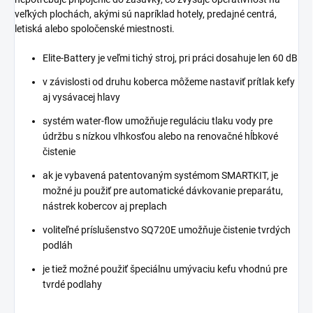
veľkých plochách, akými sú napríklad hotely, predajné centrá,
letiská alebo spoločenské miestnosti.
Elite-Battery je veľmi tichý stroj, pri práci dosahuje len 60 dB
v závislosti od druhu koberca môžeme nastaviť prítlak kefy
aj vysávacej hlavy
systém water-flow umožňuje reguláciu tlaku vody pre
údržbu s nízkou vlhkosťou alebo na renovačné hĺbkové
čistenie
ak je vybavená patentovaným systémom SMARTKIT, je
možné ju použiť pre automatické dávkovanie preparátu,
nástrek kobercov aj preplach
voliteľné príslušenstvo SQ720E umožňuje čistenie tvrdých
podláh
je tiež možné použiť špeciálnu umývaciu kefu vhodnú pre
tvrdé podlahy