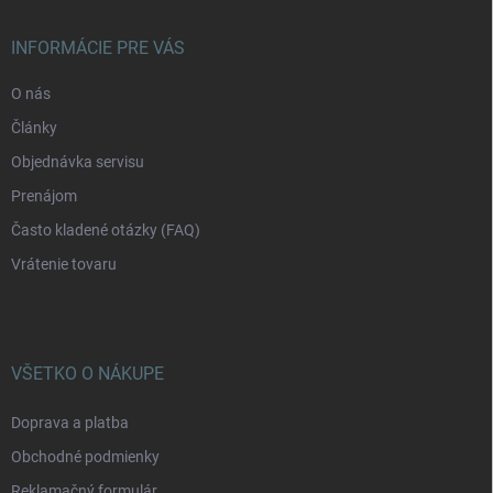
ä
t
i
INFORMÁCIE PRE VÁS
e
O nás
Články
Objednávka servisu
Prenájom
Často kladené otázky (FAQ)
Vrátenie tovaru
VŠETKO O NÁKUPE
Doprava a platba
Obchodné podmienky
Reklamačný formulár