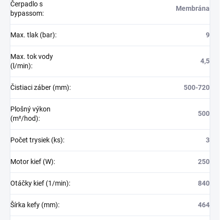
Čerpadlo s
Membrána
bypassom
:
Max. tlak (bar)
:
9
Max. tok vody
4,5
(l/min)
:
Čistiaci záber (mm)
:
500-720
Plošný výkon
500
(m²/hod)
:
Počet trysiek (ks)
:
3
Motor kief (W)
:
250
Otáčky kief (1/min)
:
840
Šírka kefy (mm)
:
464