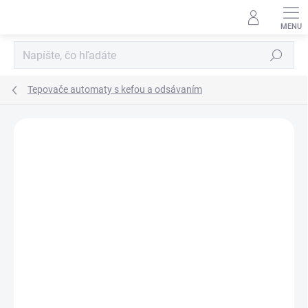
Prejsť
na
obsah
Hľadať
Tepovače automaty s kefou a odsávaním
ZNAČKA:
SANTOEMMA