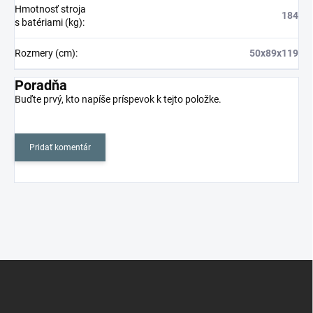
Hmotnosť stroja
184
s batériami (kg)
:
Rozmery (cm)
:
50x89x119
Poradňa
Buďte prvý, kto napíše príspevok k tejto položke.
Pridať komentár
Z
á
p