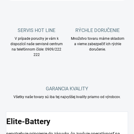
SERVIS HOT LINE
RÝCHLE DORUČENIE
V prípade poruchy je vám k
Množstvo tovaru máme skladom
dispozícií naše servisné centrum
a vieme zabezpečiť ich rýchle
na telefónnom čísle: 0909/222
doručenie.
222
GARANCIA KVALITY
Všetky naše tovary sú iba tej najvyššej kvality priamo od výrobcov.
Elite-Battery
nepotrebuje pripojenie do zásuvky, čo zvyšuje operatívnosť na