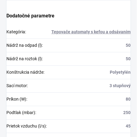
Dodatočné parametre
Kategória
:
Tepovače automaty s kefou a odsávaním
Nádrž na odpad (l)
:
50
Nádrž na roztok (l)
:
50
Konštrukcia nádrže
:
Polyetylén
Sací motor
:
3 stupňový
Príkon (W)
:
80
Podtlak (mbar)
:
250
Prietok vzduchu (l/s)
:
45