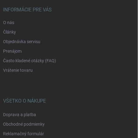
t
i
INFORMÁCIE PRE VÁS
e
O nás
Články
Objednávka servisu
Prenájom
Často kladené otázky (FAQ)
Vrátenie tovaru
VŠETKO O NÁKUPE
Doprava a platba
Obchodné podmienky
Reklamačný formulár