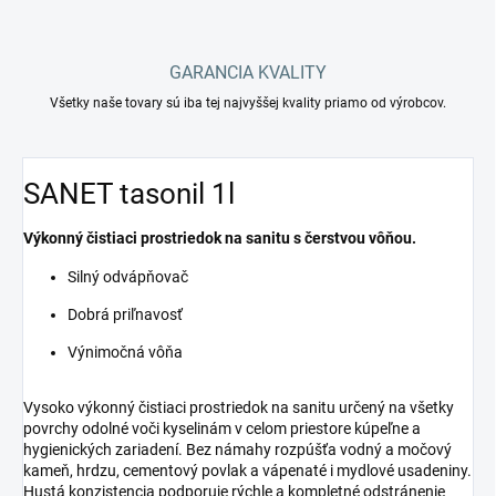
GARANCIA KVALITY
Všetky naše tovary sú iba tej najvyššej kvality priamo od výrobcov.
SANET tasonil 1l
Výkonný čistiaci prostriedok na sanitu s čerstvou vôňou.
Silný odvápňovač
Dobrá priľnavosť
Výnimočná vôňa
Vysoko výkonný čistiaci prostriedok na sanitu určený na všetky
povrchy odolné voči kyselinám v celom priestore kúpeľne a
hygienických zariadení. Bez námahy rozpúšťa vodný a močový
kameň, hrdzu, cementový povlak a vápenaté i mydlové usadeniny.
Hustá konzistencia podporuje rýchle a kompletné odstránenie