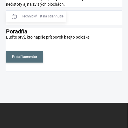
nečistoty aj na zvislých plochách.
Technický list na stiahnutie
Poradňa
Buďte prvý, kto napíše príspevok k tejto položke.
Pridať komentár
Z
á
p
ä