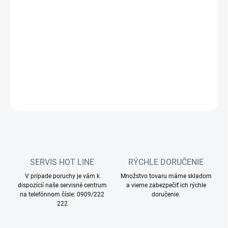
−
+
Pridať do košíka
Výkonný čistiaci prostriedok na sanitu s čerstvou vôňou.
DETAILNÉ INFORMÁCIE
OPÝTAŤ SA
STRÁŽIŤ
SERVIS HOT LINE
RÝCHLE DORUČENIE
V prípade poruchy je vám k
Množstvo tovaru máme skladom
dispozícií naše servisné centrum
a vieme zabezpečiť ich rýchle
na telefónnom čísle: 0909/222
doručenie.
222