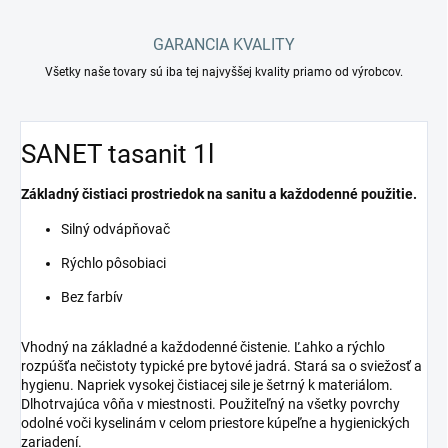
GARANCIA KVALITY
Všetky naše tovary sú iba tej najvyššej kvality priamo od výrobcov.
SANET tasanit 1l
Základný čistiaci prostriedok na sanitu a každodenné použitie.
Silný odvápňovač
Rýchlo pôsobiaci
Bez farbív
Vhodný na základné a každodenné čistenie. Ľahko a rýchlo
rozpúšťa nečistoty typické pre bytové jadrá. Stará sa o sviežosť a
hygienu. Napriek vysokej čistiacej sile je šetrný k materiálom.
Dlhotrvajúca vôňa v miestnosti. Použiteľný na všetky povrchy
odolné voči kyselinám v celom priestore kúpeľne a hygienických
zariadení.