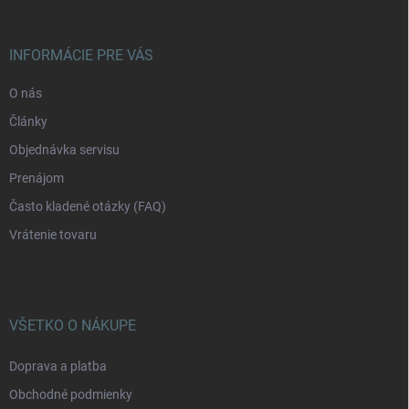
ä
t
i
INFORMÁCIE PRE VÁS
e
O nás
Články
Objednávka servisu
Prenájom
Často kladené otázky (FAQ)
Vrátenie tovaru
VŠETKO O NÁKUPE
Doprava a platba
Obchodné podmienky