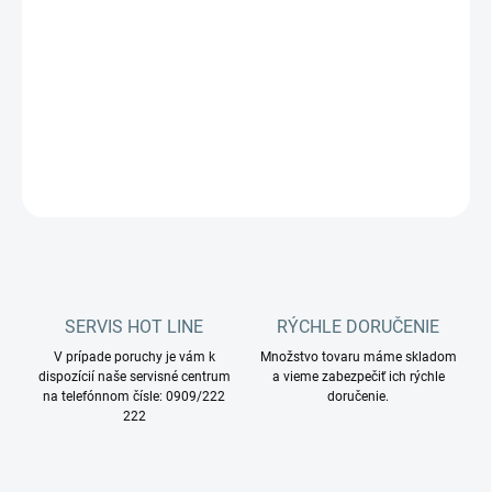
−
+
Pridať do košíka
Základný čistiaci prostriedok na sanitu a každodenné použitie.
DETAILNÉ INFORMÁCIE
OPÝTAŤ SA
STRÁŽIŤ
SERVIS HOT LINE
RÝCHLE DORUČENIE
V prípade poruchy je vám k
Množstvo tovaru máme skladom
dispozícií naše servisné centrum
a vieme zabezpečiť ich rýchle
na telefónnom čísle: 0909/222
doručenie.
222