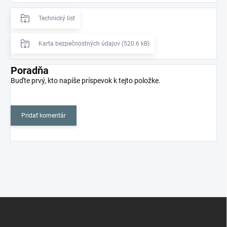
Technický list
Karta bezpečnostných údajov (520.6 kB)
Poradňa
Buďte prvý, kto napíše príspevok k tejto položke.
Pridať komentár
Z
á
p