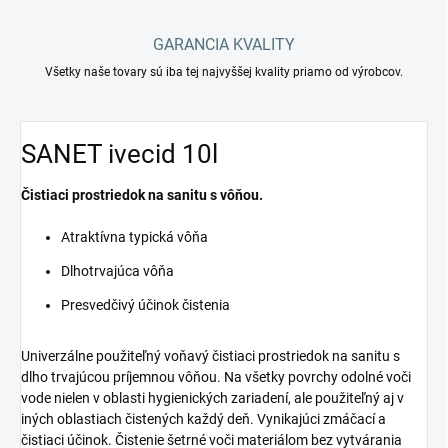
GARANCIA KVALITY
Všetky naše tovary sú iba tej najvyššej kvality priamo od výrobcov.
SANET ivecid 10l
Čistiaci prostriedok na sanitu s vôňou.
Atraktívna typická vôňa
Dlhotrvajúca vôňa
Presvedčivý účinok čistenia
Univerzálne použiteľný voňavý čistiaci prostriedok na sanitu s
dlho trvajúcou príjemnou vôňou. Na všetky povrchy odolné voči
vode nielen v oblasti hygienických zariadení, ale použiteľný aj v
iných oblastiach čistených každý deň. Vynikajúci zmáčací a
čistiaci účinok. Čistenie šetrné voči materiálom bez vytvárania