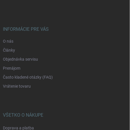
á
p
ä
t
i
INFORMÁCIE PRE VÁS
e
O nás
Články
Objednávka servisu
Prenájom
Často kladené otázky (FAQ)
Vrátenie tovaru
VŠETKO O NÁKUPE
Doprava a platba