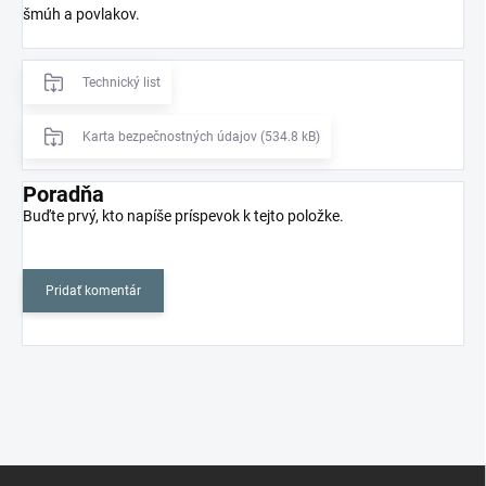
šmúh a povlakov.
Technický list
Karta bezpečnostných údajov (534.8 kB)
Poradňa
Buďte prvý, kto napíše príspevok k tejto položke.
Pridať komentár
Z