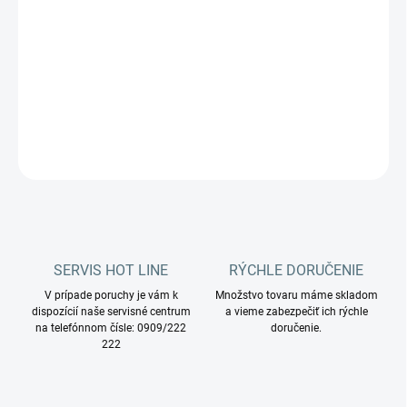
−
+
Pridať do košíka
Čistiaci prostriedok na sanitu s vôňou.
DETAILNÉ INFORMÁCIE
OPÝTAŤ SA
STRÁŽIŤ
SERVIS HOT LINE
RÝCHLE DORUČENIE
V prípade poruchy je vám k
Množstvo tovaru máme skladom
dispozícií naše servisné centrum
a vieme zabezpečiť ich rýchle
na telefónnom čísle: 0909/222
doručenie.
222