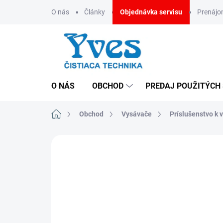
Prejsť
O nás
Články
Objednávka servisu
Prenáj
na
obsah
O NÁS
OBCHOD
PREDAJ POUŽITÝCH
Domov
Obchod
Vysávače
Príslušenstvo k
ZNAČKA:
COYNCO