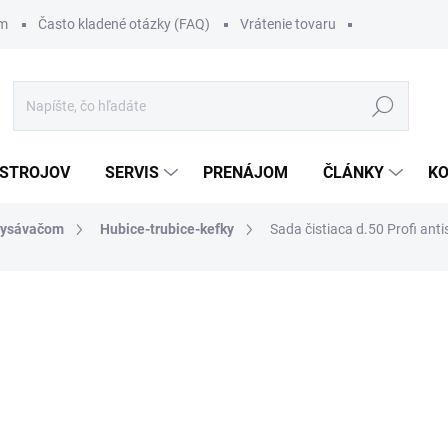
om
Často kladené otázky (FAQ)
Vrátenie tovaru
Hľadať
 STROJOV
SERVIS
PRENÁJOM
ČLÁNKY
K
 vysávačom
Hubice-trubice-kefky
Sada čistiaca d.50 Profi anti
311 €
/ ks
382,53 € vrátane DPH
Jednotková
SKLADOM
cena:
MOŽNOSTI DORUČENIA