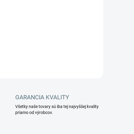
Pridať do košíka
anie.
OPÝTAŤ SA
STRÁŽIŤ
GARANCIA KVALITY
Všetky naše tovary sú iba tej najvyššej kvality
priamo od výrobcov.