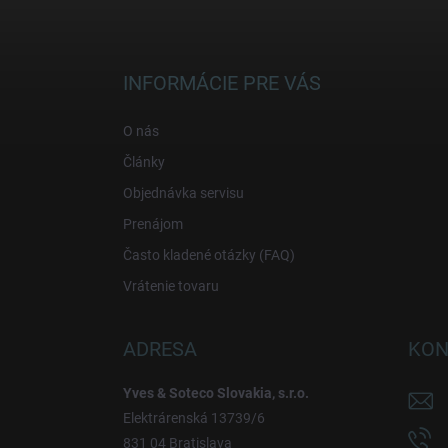
Z
á
p
ä
INFORMÁCIE PRE VÁS
t
i
O nás
e
Články
Objednávka servisu
Prenájom
Často kladené otázky (FAQ)
Vrátenie tovaru
ADRESA
KON
Yves & Soteco Slovakia, s.r.o.
Elektrárenská 13739/6
831 04 Bratislava