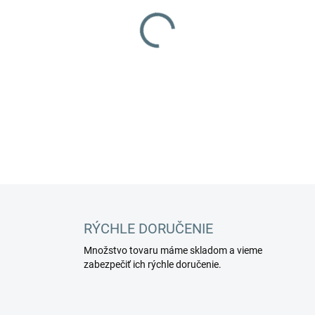
−
+
Sada príslušenstva na vysáv
DETAILNÉ INFORMÁCIE
RÝCHLE DORUČENIE
Množstvo tovaru máme skladom a vieme
zabezpečiť ich rýchle doručenie.