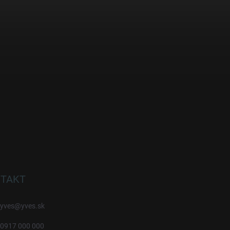
TAKT
yves
@
yves.sk
0917 000 000