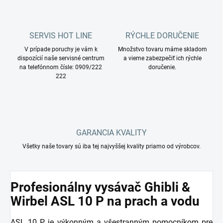
SERVIS HOT LINE
RÝCHLE DORUČENIE
V prípade poruchy je vám k
Množstvo tovaru máme skladom
dispozícií naše servisné centrum
a vieme zabezpečiť ich rýchle
na telefónnom čísle: 0909/222
doručenie.
222
GARANCIA KVALITY
Všetky naše tovary sú iba tej najvyššej kvality priamo od výrobcov.
Profesionálny vysávač Ghibli &
Wirbel ASL 10 P na prach a vodu
ASL 10 P je výkonným a všestranným pomocníkom pre