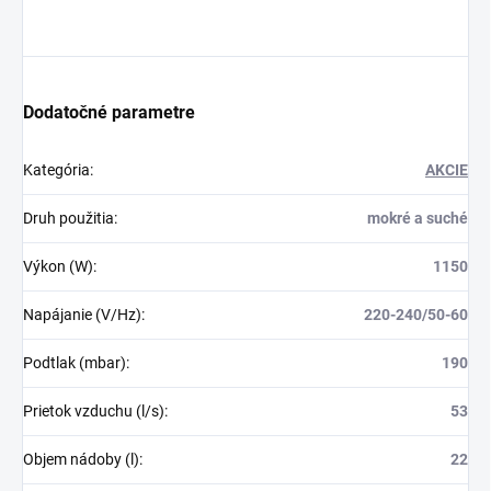
Dodatočné parametre
Kategória
:
AKCIE
Druh použitia
:
mokré a suché
Výkon (W)
:
1150
Napájanie (V/Hz)
:
220-240/50-60
Podtlak (mbar)
:
190
Prietok vzduchu (l/s)
:
53
Objem nádoby (l)
:
22