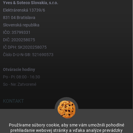
Yves & Soteco Slovakia, s.r.o.
Elektrárenská 13739/6
831 04 Bratislava
Slovenská republika
IČO: 35799331
DIČ: 2020258075
IČ DPH: SK2020258075
Číslo D-U-N-S®: 521690573
Otváracie hodiny
Po - Pi: 08:00 - 16:30
So - Ne: Zatvorené
KONTAKT
yves
@
yves.sk
Používame súbory cookie, aby sme vám umožnili pohodlné
0917 000 000
prehliadanie webovej stránky a vďaka analýze prevádzky