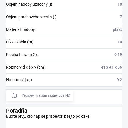
Objem nádoby užitočný (l)
:
10
Objem prachového vrecka (l)
:
7
Materiál nádoby
:
plast
Dĺžka kábla (m)
:
10
Plocha filtra (m2)
:
0,19
Rozmery d x š x v (cm)
:
41 x 41 x 56
Hmotnosť (kg)
:
9,2
Prospekt na stiahnutie (509 kB)
Poradňa
Buďte prvý, kto napíše príspevok k tejto položke.