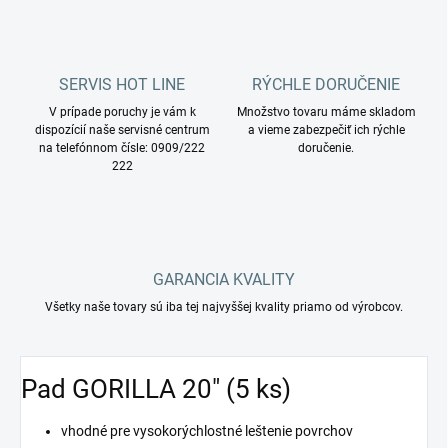
SERVIS HOT LINE
RÝCHLE DORUČENIE
V prípade poruchy je vám k
Množstvo tovaru máme skladom
dispozícií naše servisné centrum
a vieme zabezpečiť ich rýchle
na telefónnom čísle: 0909/222
doručenie.
222
GARANCIA KVALITY
Všetky naše tovary sú iba tej najvyššej kvality priamo od výrobcov.
Pad GORILLA 20" (5 ks)
vhodné pre vysokorýchlostné leštenie povrchov