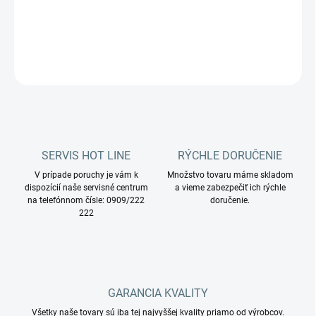
DETAILNÉ INFORMÁCIE
OPÝTAŤ SA
STRÁŽIŤ
SERVIS HOT LINE
RÝCHLE DORUČENIE
V prípade poruchy je vám k
Množstvo tovaru máme skladom
dispozícií naše servisné centrum
a vieme zabezpečiť ich rýchle
na telefónnom čísle: 0909/222
doručenie.
222
GARANCIA KVALITY
Všetky naše tovary sú iba tej najvyššej kvality priamo od výrobcov.