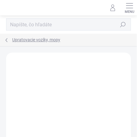
Prejsť
na
obsah
Hľadať
Upratovacie vozíky, mopy
ZNAČKA:
FILMOP