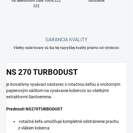
na telefónnom čísle: 0909/222
doručenie.
222
GARANCIA KVALITY
Všetky naše tovary sú iba tej najvyššej kvality priamo od výrobcov.
NS 270 TURBODUST
je inovatívny vysávací nástavec s rotačnou kefou a vnútorným
papierovým sáčkom na vysávanie kobercov so všetkými
extraktormi Santoemma.
Prednosti NS270TURBODUST
-rotačná kefa umožňuje kompletné odstránenie prachu
z vlákien koberca