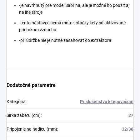
-je navrhnutý pre model Sabrina, ale je možné ho použiť aj
na iné stroje
-tento nástavec nemá motor, otáčky kefy sú aktivované
prietokom vzduchu
-pri údržbe nie je nutné zasahovať do extraktora
Dodatočné parametre
Kategória
:
Príslušenstvo k tepovačom
Šírka záberu (cm)
:
27
Pripojenie na hadicu (mm)
:
32/38