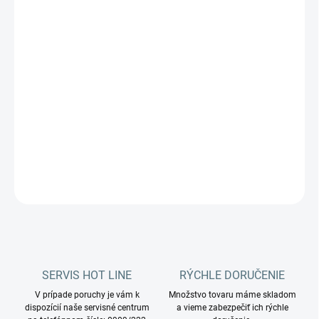
MOŽNOSTI
DORUČENIA
−
+
Pridať do košíka
NS270TURBODUST
inovatívny vysávací nástavec s rotačnou
kefou a vnútorným papierovým sáčkom na vysávanie kobercov so
všetkými extraktormi Santoemma.
DETAILNÉ INFORMÁCIE
OPÝTAŤ SA
STRÁŽIŤ
SERVIS HOT LINE
RÝCHLE DORUČENIE
V prípade poruchy je vám k
Množstvo tovaru máme skladom
dispozícií naše servisné centrum
a vieme zabezpečiť ich rýchle