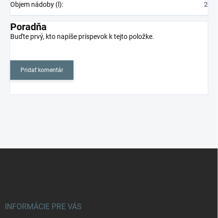
Objem nádoby (l)
:
2
Poradňa
Buďte prvý, kto napíše príspevok k tejto položke.
Pridať komentár
Z
á
p
ä
t
i
INFORMÁCIE PRE VÁS
e