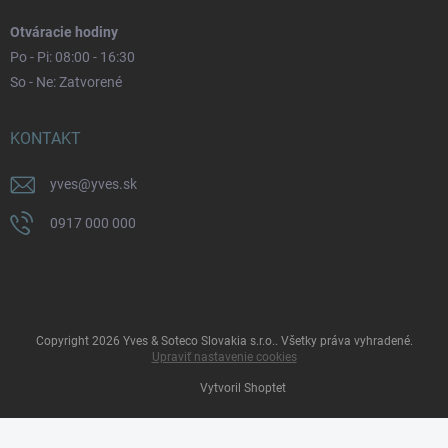
Otváracie hodiny
Po - Pi: 08:00 - 16:30
So - Ne: Zatvorené
KONTAKT
yves
@
yves.sk
0917 000 000
Copyright 2026
Yves & Soteco Slovakia s.r.o.
. Všetky práva vyhradené.
Upraviť nastavenie cookies
Vytvoril Shoptet