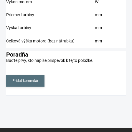
Výkon motora
W
Priemer turbíny
mm
Výška turbíny
mm
Celková výška motora (bez nátrubku)
mm
Poradňa
Buďte prvý, kto napíše príspevok k tejto položke.
Pridať komentár
Z