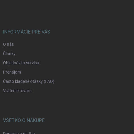
á
p
ä
t
i
INFORMÁCIE PRE VÁS
e
O nás
Články
Objednávka servisu
Prenájom
Často kladené otázky (FAQ)
Vrátenie tovaru
VŠETKO O NÁKUPE
Doprava a platba