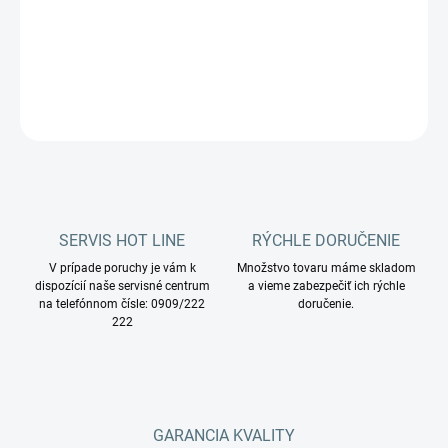
DETAILNÉ INFORMÁCIE
OPÝTAŤ SA
STRÁŽIŤ
SERVIS HOT LINE
RÝCHLE DORUČENIE
V prípade poruchy je vám k
Množstvo tovaru máme skladom
dispozícií naše servisné centrum
a vieme zabezpečiť ich rýchle
na telefónnom čísle: 0909/222
doručenie.
222
GARANCIA KVALITY