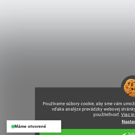
Používame súbory cookie, aby sme vám umožni
vďaka analýze prevádzky webovej stránky n
použiteľnosť.
Viac in
Nasta
Máme otvorené
Otváracie hodiny:
Súh