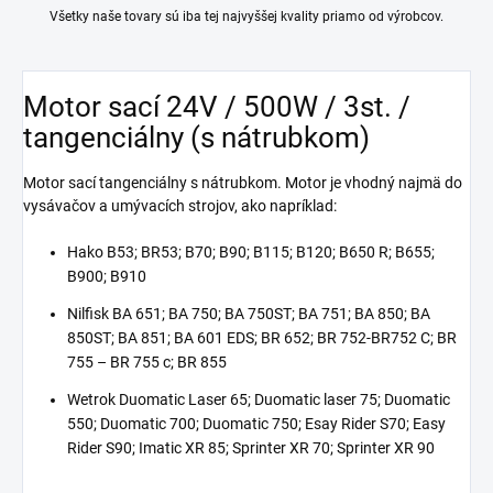
Všetky naše tovary sú iba tej najvyššej kvality priamo od výrobcov.
Motor sací 24V / 500W / 3st. /
tangenciálny (s nátrubkom)
Motor sací tangenciálny s nátrubkom. Motor je vhodný najmä do
vysávačov a umývacích strojov, ako napríklad:
Hako B53; BR53; B70; B90; B115; B120; B650 R; B655;
B900; B910
Nilfisk BA 651; BA 750; BA 750ST; BA 751; BA 850; BA
850ST; BA 851; BA 601 EDS; BR 652; BR 752-BR752 C; BR
755 – BR 755 c; BR 855
Wetrok Duomatic Laser 65; Duomatic laser 75; Duomatic
550; Duomatic 700; Duomatic 750; Esay Rider S70; Easy
Rider S90; Imatic XR 85; Sprinter XR 70; Sprinter XR 90