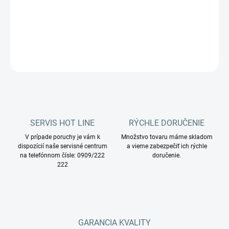
DETAILNÉ INFORMÁCIE
OPÝTAŤ SA
STRÁŽIŤ
SERVIS HOT LINE
RÝCHLE DORUČENIE
V prípade poruchy je vám k
Množstvo tovaru máme skladom
dispozícií naše servisné centrum
a vieme zabezpečiť ich rýchle
na telefónnom čísle: 0909/222
doručenie.
222
GARANCIA KVALITY