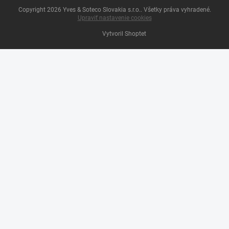
Copyright 2026
Yves & Soteco Slovakia s.r.o.
. Všetky práva vyhradené.
Upraviť nastavenie cookies
Vytvoril Shoptet