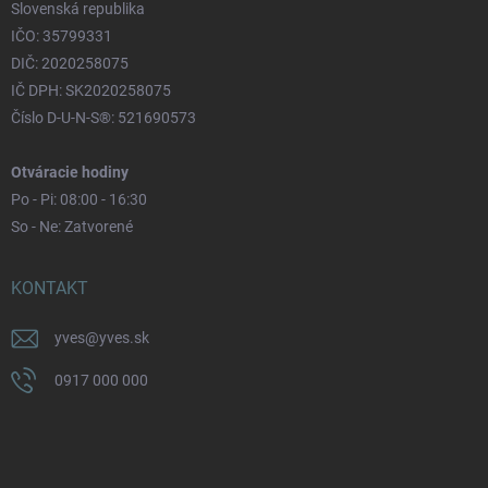
Slovenská republika
IČO: 35799331
DIČ: 2020258075
IČ DPH: SK2020258075
Číslo D-U-N-S®: 521690573
Otváracie hodiny
Po - Pi: 08:00 - 16:30
So - Ne: Zatvorené
KONTAKT
yves
@
yves.sk
0917 000 000