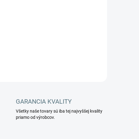
Pridať do košíka
OPÝTAŤ SA
STRÁŽIŤ
GARANCIA KVALITY
Všetky naše tovary sú iba tej najvyššej kvality
priamo od výrobcov.