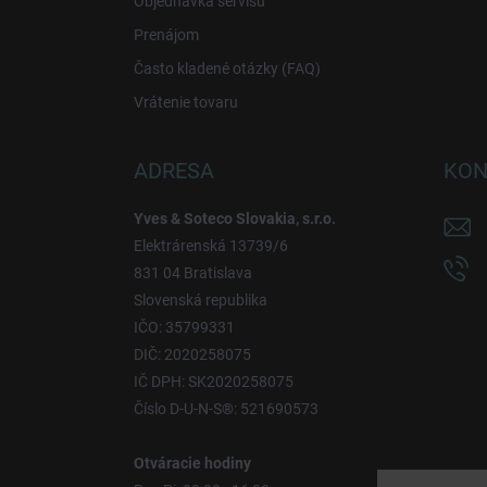
Objednávka servisu
Prenájom
Často kladené otázky (FAQ)
Vrátenie tovaru
ADRESA
KON
Yves & Soteco Slovakia, s.r.o.
Elektrárenská 13739/6
831 04 Bratislava
Slovenská republika
IČO: 35799331
DIČ: 2020258075
IČ DPH: SK2020258075
Číslo D-U-N-S®: 521690573
Otváracie hodiny