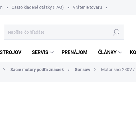
om
Často kladené otázky (FAQ)
Vrátenie tovaru
Hľadať
 STROJOV
SERVIS
PRENÁJOM
ČLÁNKY
K
Sacie motory podľa značiek
Gansow
Motor sací 230V / 
111 €
/ ks
136,53 € vrátane DPH
Jednotková
.
cena:
MOŽNOSTI DORUČENIA