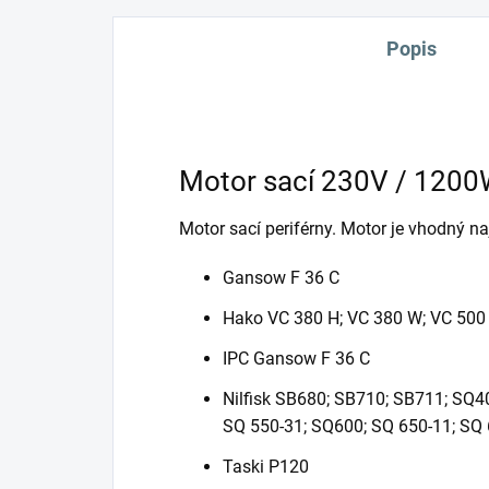
Popis
Motor sací 230V / 1200W 
Motor sací periférny. Motor je vhodný n
Gansow F 36 C
Hako VC 380 H; VC 380 W; VC 500
IPC Gansow F 36 C
Nilfisk SB680; SB710; SB711; SQ4
SQ 550-31; SQ600; SQ 650-11; SQ 
Taski P120