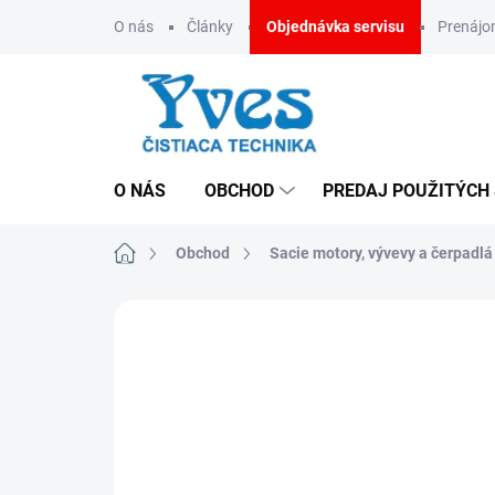
Prejsť
O nás
Články
Objednávka servisu
Prenáj
na
obsah
O NÁS
OBCHOD
PREDAJ POUŽITÝCH
Domov
Obchod
Sacie motory, vývevy a čerpadlá
CENA NA VYŽIADANIE