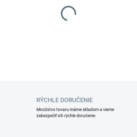
−
+
Motor sací periférny.
DETAILNÉ INFORMÁCIE
RÝCHLE DORUČENIE
Množstvo tovaru máme skladom a vieme
zabezpečiť ich rýchle doručenie.