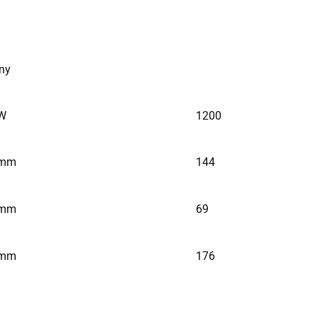
rny
W
1200
mm
144
mm
69
mm
176