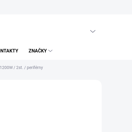
PRÁZDNY KOŠÍK
NÁKUPNÝ
KOŠÍK
ONTAKTY
ZNAČKY
1200W / 2st. / periférny