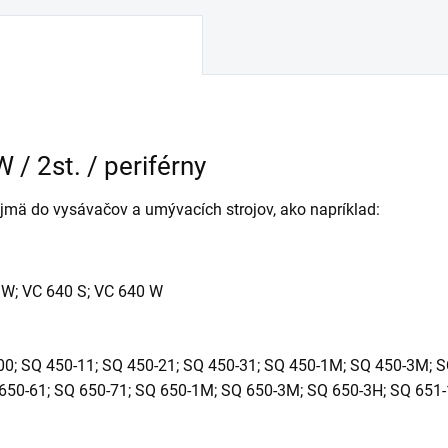
/ 2st. / periférny
ajmä do vysávačov a umývacích strojov, ako napríklad:
 W; VC 640 S; VC 640 W
00; SQ 450-11; SQ 450-21; SQ 450-31; SQ 450-1M; SQ 450-3M; S
650-61; SQ 650-71; SQ 650-1M; SQ 650-3M; SQ 650-3H; SQ 651-1