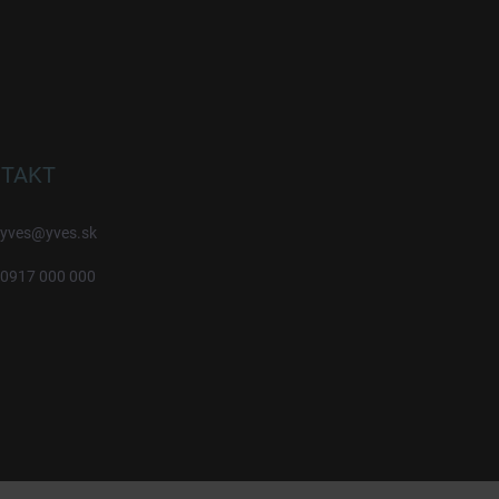
TAKT
yves
@
yves.sk
0917 000 000