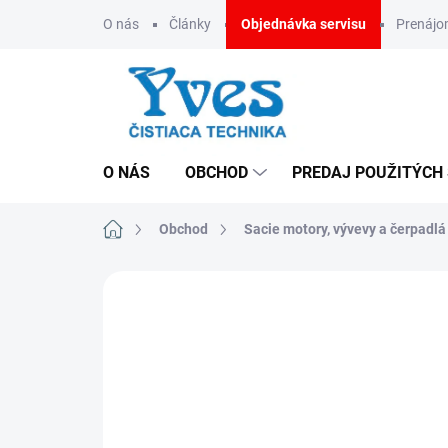
Prejsť
O nás
Články
Objednávka servisu
Prenáj
na
obsah
O NÁS
OBCHOD
PREDAJ POUŽITÝCH
Domov
Obchod
Sacie motory, vývevy a čerpadlá
CENA NA VYŽIADANIE