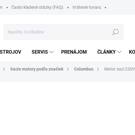
om
Často kladené otázky (FAQ)
Vrátenie tovaru
Hľadať
 STROJOV
SERVIS
PRENÁJOM
ČLÁNKY
K
Sacie motory podľa značiek
Columbus
Motor sací 230V 
111 €
/ ks
136,53 € vrátane DPH
Jednotková
.
cena:
MOŽNOSTI DORUČENIA