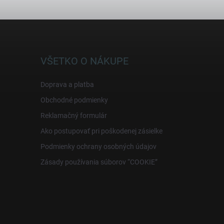
VŠETKO O NÁKUPE
Doprava a platba
Obchodné podmienky
Reklamačný formulár
Ako postupovať pri poškodenej zásielke
Podmienky ochrany osobných údajov
Zásady používania súborov “COOKIE”