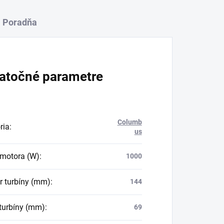
Poradňa
atočné parametre
Columb
ria
:
us
motora (W)
:
1000
r turbíny (mm)
:
144
turbíny (mm)
:
69