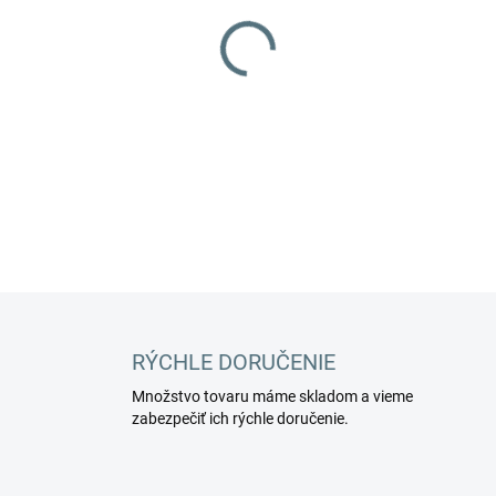
−
+
Motor sací periférny.
DETAILNÉ INFORMÁCIE
RÝCHLE DORUČENIE
Množstvo tovaru máme skladom a vieme
zabezpečiť ich rýchle doručenie.