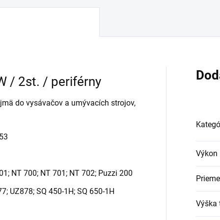
Dod
/ 2st. / periférny
ajmä do vysávačov a umývacích strojov,
Kategó
53
Výkon 
01; NT 700; NT 701; NT 702; Puzzi 200
Prieme
77; UZ878; SQ 450-1H; SQ 650-1H
Výška 