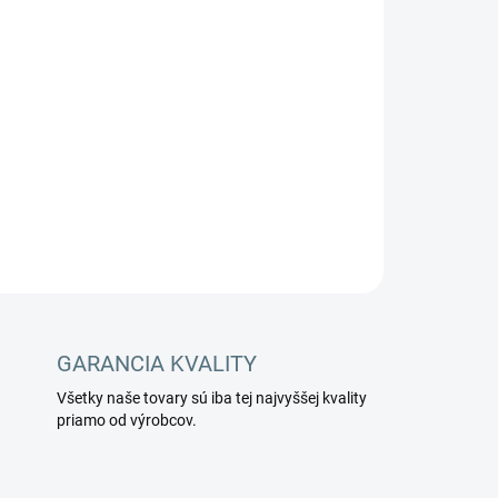
Pridať do košíka
OPÝTAŤ SA
STRÁŽIŤ
GARANCIA KVALITY
Všetky naše tovary sú iba tej najvyššej kvality
priamo od výrobcov.