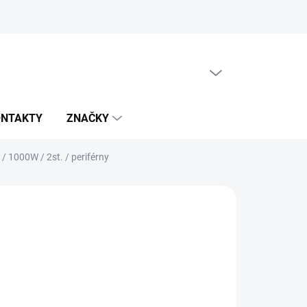
PRÁZDNY KOŠÍK
NÁKUPNÝ
KOŠÍK
ONTAKTY
ZNAČKY
/ 1000W / 2st. / periférny