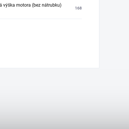
á výška motora (bez nátrubku)
168