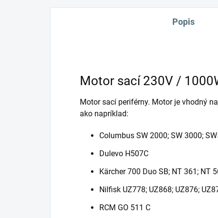
Popis
Motor sací 230V / 1000W 
Motor sací periférny. Motor je vhodný n
ako napríklad:
Columbus SW 2000; SW 3000; SW
Dulevo H507C
Kärcher 700 Duo SB; NT 361; NT 5
Nilfisk UZ778; UZ868; UZ876; UZ8
RCM GO 511 C