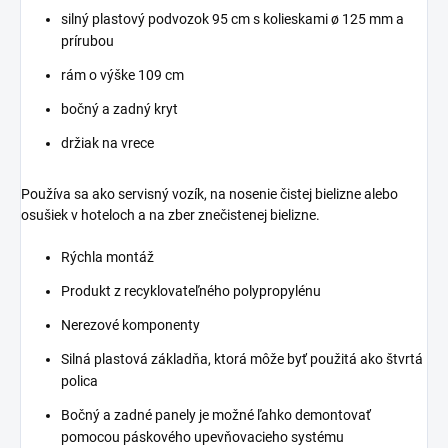
silný plastový podvozok 95 cm s kolieskami ø 125 mm a
prírubou
rám o výške 109 cm
bočný a zadný kryt
držiak na vrece
Používa sa ako servisný vozík, na nosenie čistej bielizne alebo
osušiek v hoteloch a na zber znečistenej bielizne.
Rýchla montáž
Produkt z recyklovateľného polypropylénu
Nerezové komponenty
Silná plastová základňa, ktorá môže byť použitá ako štvrtá
polica
Bočný a zadné panely je možné ľahko demontovať
pomocou páskového upevňovacieho systému