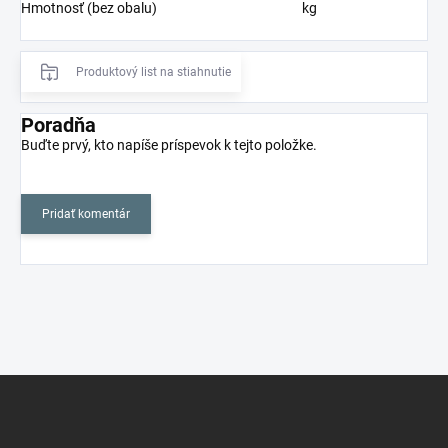
Hmotnosť (bez obalu)
kg
Produktový list na stiahnutie
Poradňa
Buďte prvý, kto napíše príspevok k tejto položke.
Pridať komentár
Z
á
p