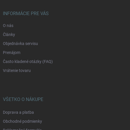
ä
t
i
INFORMÁCIE PRE VÁS
e
O nás
Články
Objednávka servisu
Prenájom
Často kladené otázky (FAQ)
Vrátenie tovaru
VŠETKO O NÁKUPE
Doprava a platba
Obchodné podmienky