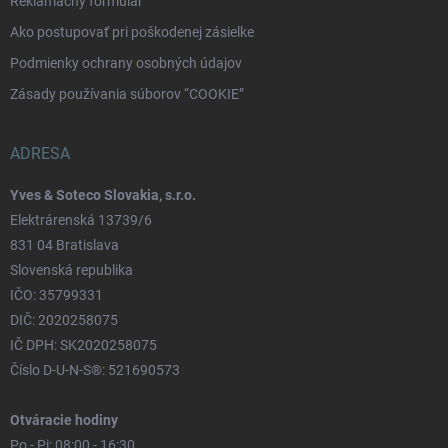
Reklamačný formulár
Ako postupovať pri poškodenej zásielke
Podmienky ochrany osobných údajov
Zásady používania súborov “COOKIE”
ADRESA
Yves & Soteco Slovakia, s.r.o.
Elektrárenská 13739/6
831 04 Bratislava
Slovenská republika
IČO: 35799331
DIČ: 2020258075
IČ DPH: SK2020258075
Číslo D-U-N-S®: 521690573
Otváracie hodiny
Po - Pi: 08:00 - 16:30