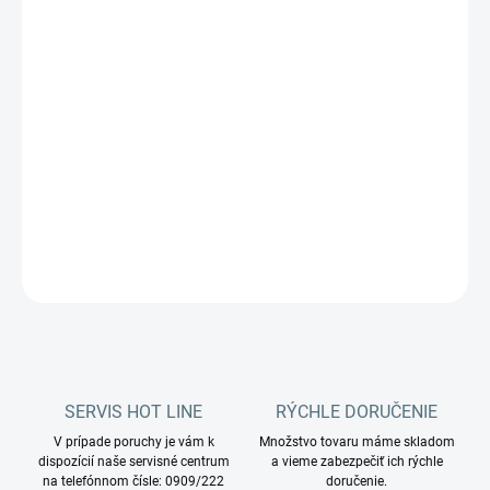
prostredie. Vyznačujú sa silnou konštrukciou a kvalitou.
Používa sa ako servisný vozík, na nosenie čistej bielizne alebo
osušiek v hoteloch a na zber znečistenej bielizne.
Katalógové číslo:
0000HP3341U
DETAILNÉ INFORMÁCIE
OPÝTAŤ SA
STRÁŽIŤ
SERVIS HOT LINE
RÝCHLE DORUČENIE
V prípade poruchy je vám k
Množstvo tovaru máme skladom
dispozícií naše servisné centrum
a vieme zabezpečiť ich rýchle
na telefónnom čísle: 0909/222
doručenie.