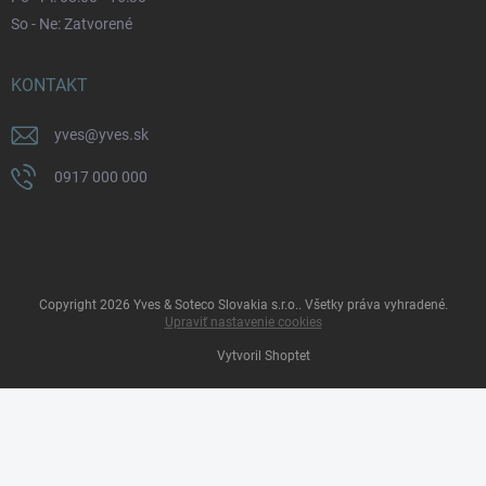
So - Ne: Zatvorené
KONTAKT
yves
@
yves.sk
0917 000 000
Copyright 2026
Yves & Soteco Slovakia s.r.o.
. Všetky práva vyhradené.
Upraviť nastavenie cookies
Vytvoril Shoptet