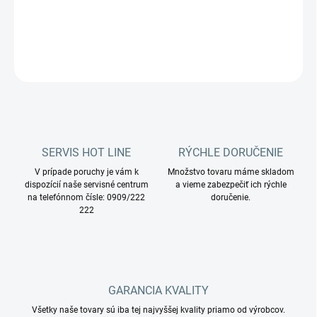
Zametací mop 100 % bavlna s polyesterovými strapcami.
DETAILNÉ INFORMÁCIE
OPÝTAŤ SA
STRÁŽIŤ
SERVIS HOT LINE
RÝCHLE DORUČENIE
V prípade poruchy je vám k
Množstvo tovaru máme skladom
dispozícií naše servisné centrum
a vieme zabezpečiť ich rýchle
na telefónnom čísle: 0909/222
doručenie.
222
GARANCIA KVALITY
Všetky naše tovary sú iba tej najvyššej kvality priamo od výrobcov.