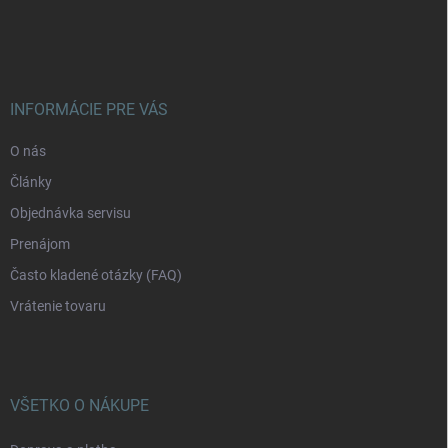
Z
á
p
ä
t
i
INFORMÁCIE PRE VÁS
e
O nás
Články
Objednávka servisu
Prenájom
Často kladené otázky (FAQ)
Vrátenie tovaru
VŠETKO O NÁKUPE