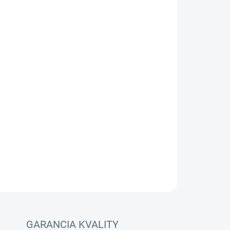
Pridať do košíka
ávač s exkluzívnym systémom turbíny.
adnú technológiu vysávača Twister spolu s
cez špeciálnu hadicu. Tento prúd vzduchu
istenie povrchov a najmä rohov, a ťažko
úkanie je možné aktivovať súčasne.
OPÝTAŤ SA
STRÁŽIŤ
GARANCIA KVALITY