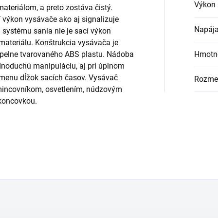
Výkon 
teriálom, a preto zostáva čistý.
 výkon vysávače ako aj signalizuje
Napája
u systému sania nie je sací výkon
teriálu. Konštrukcia vysávača je
tepelne tvarovaného ABS plastu. Nádoba
Hmotno
dnoduchú manipuláciu, aj pri úplnom
zmenu dĺžok sacích časov. Vysávač
Rozme
 mincovníkom, osvetlením, núdzovým
 koncovkou.