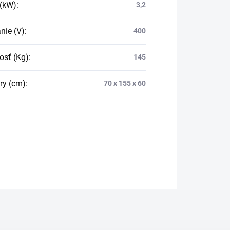
(kW)
:
3,2
nie (V)
:
400
sť (Kg)
:
145
ry (cm)
:
70 x 155 x 60