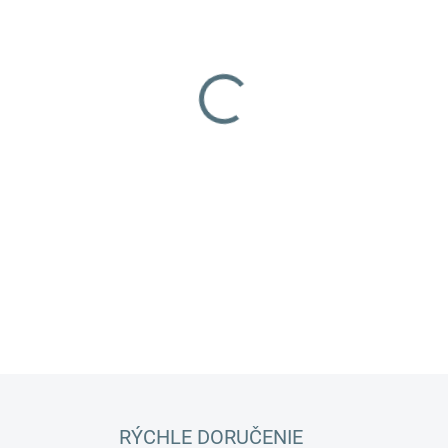
MOŽNOSTI DORUČENIA
−
+
Inovatívny samočistiaci vys
Twister & Dry obsahuje zákl
možnosťou fúkania vzduchu 
umožňuje dosahovať lepšie č
dostupných miest. Sanie a f
DETAILNÉ INFORMÁCIE
RÝCHLE DORUČENIE