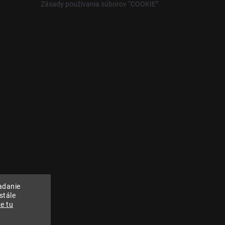
Zásady používania súborov “COOKIE”
adanie
stále
e tu