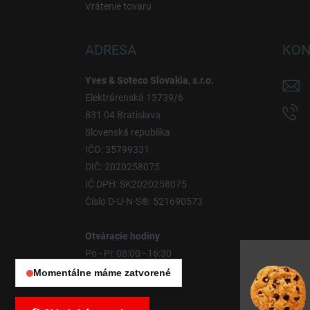
Vrátenie tovaru
ADRESA
KON
Yves & Soteco Slovakia, s.r.o.
Elektrárenská 13739/6
831 04 Bratislava
Slovenská republika
IČO: 35799331
DIČ: 2020258075
IČ DPH: SK2020258075
Číslo D-U-N-S®: 521690573
Otváracie hodiny
Po - Pi: 08:00 - 16:30
So - Ne: Zatvorené
Momentálne máme zatvorené
Otváracie hodiny:
Po – Pia: 08:00 – 16:30