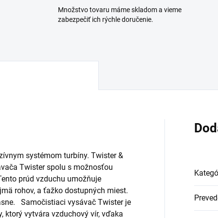
Množstvo tovaru máme skladom a vieme
zabezpečiť ich rýchle doručenie.
Dod
uzívnym systémom turbíny. Twister &
ávača Twister spolu s možnosťou
Kategó
 Tento prúd vzduchu umožňuje
ajmä rohov, a ťažko dostupných miest.
Preved
asne. Samočistiaci vysávač Twister je
 ktorý vytvára vzduchový vír, vďaka