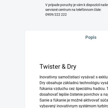
V prípade poruchy je vám k dispozícií naše
servisné centrum na telefónnom čísle:
0909/222 222
Popis
Twister & Dry
Inovatívny samočistiaci vysávač s exkl
Dry obsahuje základnú technológiu vys
fúkania vzduchu cez špeciálnu hadicu.
dosahovať lepšie čistenie povrchov a n
Sanie a fúkanie je možné aktivovať súč
vybavený inovatívnym systémom turbíny,