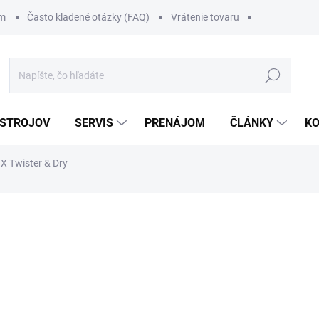
om
Často kladené otázky (FAQ)
Vrátenie tovaru
Hľadať
 STROJOV
SERVIS
PRENÁJOM
ČLÁNKY
K
X Twister & Dry
111 €
/ ks
136,53 € vrátane DPH
Jednotková
.
cena: