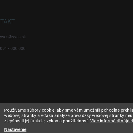
TAKT
yves
@
yves.sk
0917 000 000
Používame súbory cookie, aby sme vám umožnili pohodlné prehli
webovej stránky a vďaka analýze prevádzky webovej stránky neu
zlepšovali jej funkcie, výkon a použiteľnosť.
Viac informácií nájdet
Nastavenie