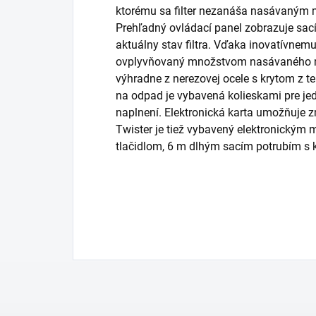
ktorému sa filter nezanáša nasávaným ma
Prehľadný ovládací panel zobrazuje sací
aktuálny stav filtra. Vďaka inovatívnem
ovplyvňovaný množstvom nasávaného ma
výhradne z nerezovej ocele s krytom z 
na odpad je vybavená kolieskami pre je
naplnení. Elektronická karta umožňuje 
Twister je tiež vybavený elektronickým
tlačidlom, 6 m dlhým sacím potrubím s