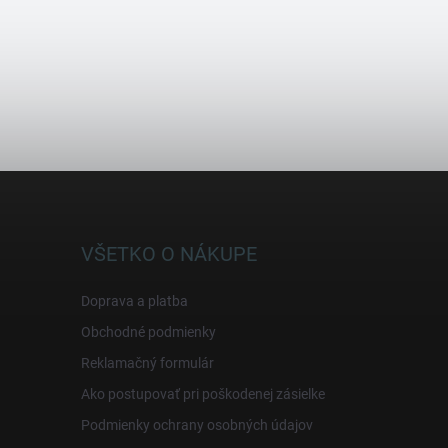
VŠETKO O NÁKUPE
Doprava a platba
Obchodné podmienky
Reklamačný formulár
Ako postupovať pri poškodenej zásielke
Podmienky ochrany osobných údajov