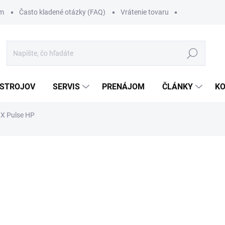
om
Často kladené otázky (FAQ)
Vrátenie tovaru
Hľadať
 STROJOV
SERVIS
PRENÁJOM
ČLÁNKY
K
X Pulse HP
111 €
/ ks
136,53 € vrátane DPH
Jednotková
.
cena: