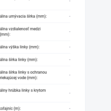
-
lna umývacia šírka (mm)
:
-
lna vzdialenosť medzi
-
 (mm)
:
lna výška linky (mm)
:
-
lna šírka linky (mm)
:
-
lna šírka linky s ochranou
-
triekajúcej vode (mm)
:
lny hrúbka linky s krytom
-
koľajníc (m)
:
-