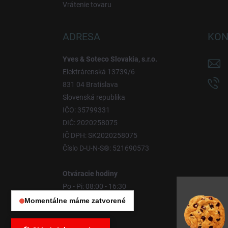
Vrátenie tovaru
ADRESA
KON
Yves & Soteco Slovakia, s.r.o.
Elektrárenská 13739/6
831 04 Bratislava
Slovenská republika
IČO: 35799331
DIČ: 2020258075
IČ DPH: SK2020258075
Číslo D-U-N-S®: 521690573
Otváracie hodiny
Po - Pi: 08:00 - 16:30
So - Ne: Zatvorené
Momentálne máme zatvorené
Otváracie hodiny:
Po – Pia: 08:00 – 16:30