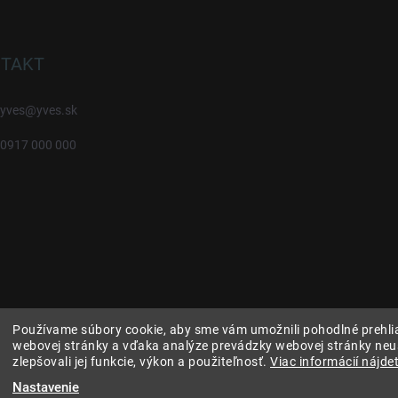
TAKT
yves
@
yves.sk
0917 000 000
Používame súbory cookie, aby sme vám umožnili pohodlné prehli
webovej stránky a vďaka analýze prevádzky webovej stránky neu
zlepšovali jej funkcie, výkon a použiteľnosť.
Viac informácií nájdet
Nastavenie