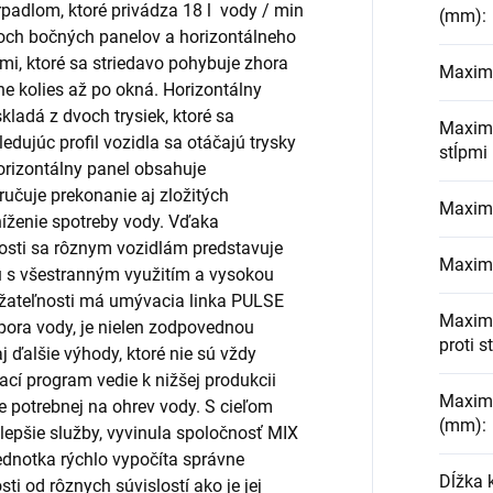
padlom, ktoré privádza 18 l vody / min
(mm)
:
voch bočných panelov a horizontálneho
i, ktoré sa striedavo pohybuje zhora
Maximá
ne kolies až po okná. Horizontálny
kladá z dvoch trysiek, ktoré sa
Maximá
dujúc profil vozidla sa otáčajú trysky
stĺpmi
Horizontálny panel obsahuje
učuje prekonanie aj zložitých
Maximá
íženie spotreby vody. Vďaka
vosti sa rôznym vozidlám predstavuje
Maximá
 s všestranným využitím a vysokou
udržateľnosti má umývacia linka PULSE
Maximá
ora vody, je nielen zodpovednou
proti s
j ďalšie výhody, ktoré nie sú vždy
cí program vedie k nižšej produkcii
Maximá
e potrebnej na ohrev vody. S cieľom
(mm)
:
lepšie služby, vyvinula spoločnosť MIX
ednotka rýchlo vypočíta správne
Dĺžka 
ti od rôznych súvislostí ako je jej