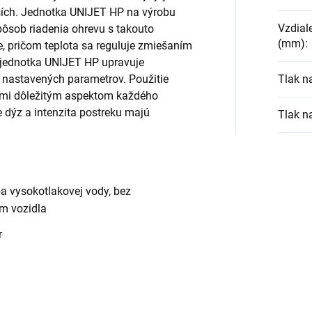
lších. Jednotka UNIJET HP na výrobu
Vzdial
pôsob riadenia ohrevu s takouto
(mm)
:
, pričom teplota sa reguluje zmiešaním
a jednotka UNIJET HP upravuje
 nastavených parametrov. Použitie
Tlak n
eľmi dôležitým aspektom každého
 dýz a intenzita postreku majú
Tlak n
a vysokotlakovej vody, bez
m vozidla
r