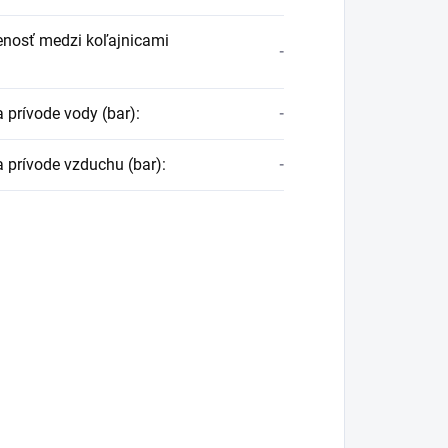
enosť medzi koľajnicami
-
a prívode vody (bar)
:
-
a prívode vzduchu (bar)
:
-