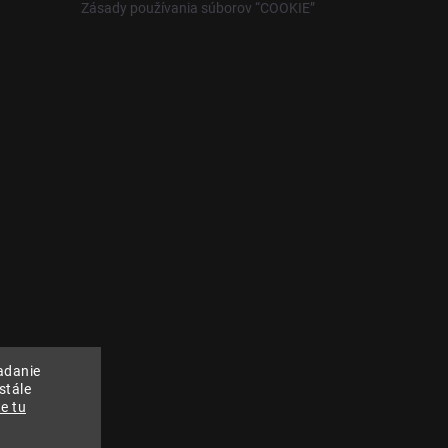
Zásady používania súborov “COOKIE”
adanie
stále
e tu