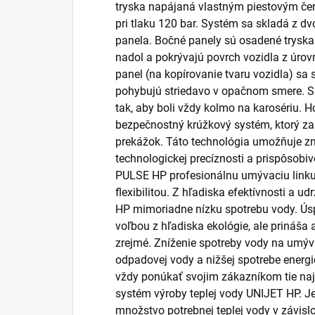
tryska napájaná vlastným piestovým čer
pri tlaku 120 bar. Systém sa skladá z d
panela. Bočné panely sú osadené tryskam
nadol a pokrývajú povrch vozidla z úrov
panel (na kopírovanie tvaru vozidla) sa s
pohybujú striedavo v opačnom smere. Sle
tak, aby boli vždy kolmo na karosériu. 
bezpečnostný krúžkový systém, ktorý zar
prekážok. Táto technológia umožňuje zn
technologickej precíznosti a prispôsobi
PULSE HP profesionálnu umývaciu linku
flexibilitou. Z hľadiska efektívnosti a 
HP mimoriadne nízku spotrebu vody. Úsp
voľbou z hľadiska ekológie, ale prináša a
zrejmé. Zníženie spotreby vody na umýva
odpadovej vody a nižšej spotrebe energi
vždy ponúkať svojim zákazníkom tie naj
systém výroby teplej vody UNIJET HP. J
množstvo potrebnej teplej vody v závislos