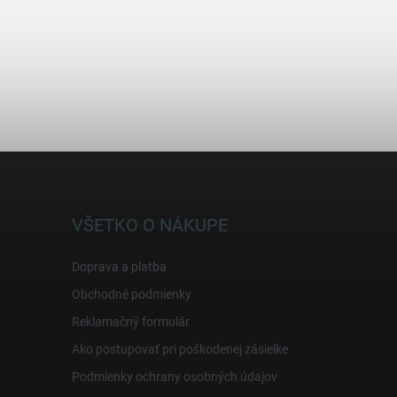
VŠETKO O NÁKUPE
Doprava a platba
Obchodné podmienky
Reklamačný formulár
Ako postupovať pri poškodenej zásielke
Podmienky ochrany osobných údajov