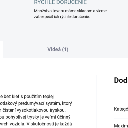
RÝCHLE DORUČENIE
Množstvo tovaru máme skladom a vieme
zabezpečiť ich rýchle doručenie.
Videá (1)
Dod
 bez kief s použitím teplej
otlakový predumývací systém, ktorý
Kategó
 čistení vysokotlakovou tryskou.
u pohyblivej trysky je veľmi účinný
rch vozidla. V skutočnosti je každá
Maxim