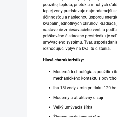
použitie, teplota, prietok a mnohých ďa
teplej vody predstavuje najmodernejší s
účinnosťou a následnou úsporou energie
kvapalín jednotlivých okruhov. Riadiac
nastavenie zmiešavacieho ventilu podľa
práškového čistiaceho prostriedku je v
umývacieho systému. Tvar, usporiadanie
rozhodujúci vplyv na kvalitu čistenia.
Hlavé charakteristiky:
Moderná technológia s použitím ib
mechanického kontaktu s povrcho
Iba 18l vody / min pri tlaku 120 ba
Moderný a atraktívny dizajn.
Veľký umývacia šírka.
Žiarovo pozinkovaný rám.