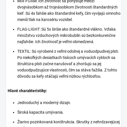
MIX-FOAM: Ich životnosť sa pohybuje medzi
dvojnásobkom až trojnásobkom životnosti štandardných
kief. Sú 4x ľahšie ako štandardné kefy, čím vyvíjajú omnoho
menší tlak na karosériu vozidiel.
FLAG-LIGHT: Sú 5x širšie ako štandardné vlákno. Vďaka
množstvu vzduchových mikrobublín sú bezkonkurenčne
najľahšie. Ich životnosť je veľmi obmedzená.
TEXTIL: Sú vyrobené z veľmi odolnej a voduodpudivej plsti.
Po niekoľkých desiatkach tisícoch umývacích cykloch sa
štruktúra plsti začne narušovať a zhoršujú sa jej
voduodpudzujúce vlastnosti, čím sa stáva ťažšia. Z tohto
dôvodu sa kefy otáčajú veľmi nízkou rýchlosťou.
Hlavé charakteristiky:
Jednoduchý a moderný dizajn.
Široká kapacita umývania.
Žiarivo pozinkovaná konštrukcia. Skrutky z nehrdzavejúcej