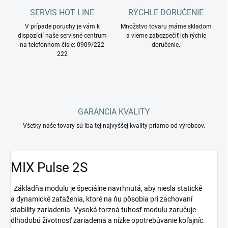
SERVIS HOT LINE
RÝCHLE DORUČENIE
V prípade poruchy je vám k
Množstvo tovaru máme skladom
dispozícií naše servisné centrum
a vieme zabezpečiť ich rýchle
na telefónnom čísle: 0909/222
doručenie.
222
GARANCIA KVALITY
Všetky naše tovary sú iba tej najvyššej kvality priamo od výrobcov.
MIX Pulse 2S
Základňa modulu je špeciálne navrhnutá, aby niesla statické
a dynamické zaťaženia, ktoré na ňu pôsobia pri zachovaní
stability zariadenia. Vysoká torzná tuhosť modulu zaručuje
dlhodobú životnosť zariadenia a nízke opotrebúvanie koľajníc.