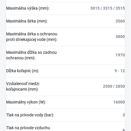
Maximálna výška (mm)
:
3015 / 3315 / 3515
Maximálna šírka (mm)
:
3560
Maximálna šírka s ochranou
3800
proti striekajúcej vode (mm)
:
Maximálna dĺžka so zadnou
1970
ochranou (mm)
:
Dĺžka koľajníc (m)
:
9 - 12
Vzdialenosť medzi
2500 / 2850
koľajnicami (mm)
:
Maximálny výkon (W)
:
16000
Tlak na prívode vody (bar)
:
3
Tlak na prívode vzduchu
8