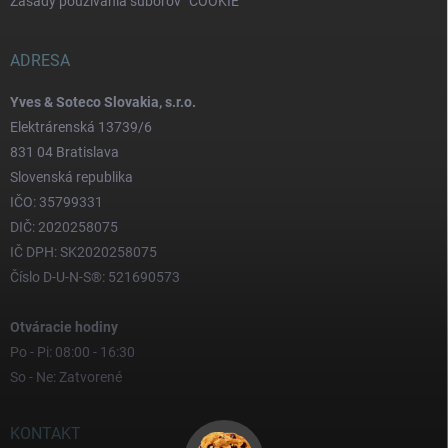
Zásady používania súborov “COOKIE”
ADRESA
Yves & Soteco Slovakia, s.r.o.
Elektrárenská 13739/6
831 04 Bratislava
Slovenská republika
IČO: 35799331
DIČ: 2020258075
IČ DPH: SK2020258075
Číslo D-U-N-S®: 521690573
Otváracie hodiny
Po - Pi: 08:00 - 16:30
So - Ne: Zatvorené
KONTAKT