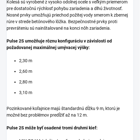
Kolesá sú vyrobené z vysoko odolnej ocele s veľkým priemerom
pre dostatočnú rýchlosť pohybu zariadenia a dlhú životnosť.
Nosné prvky umožňujú priechod požitej vody smerom k zbernej
rúre v strede betónového lôžka. Bezpečnostné prvky proti
prevráteniu sú nainštalované na konci nôh zariadenia.
Pulse 2S umožňuje rôznu konfiguráciu v závislosti od
požadovanej maximálnej umývacej výšky:
2,30 m
2,60 m
2,80 m
3,10 m
Pozinkované koľajnice majú štandardnú dĺžku 9 m, ktorú je
možné bez problémov predĺžiť až na 12 m.
Pulse 2S môže byť osadené tromi druhmi kief: