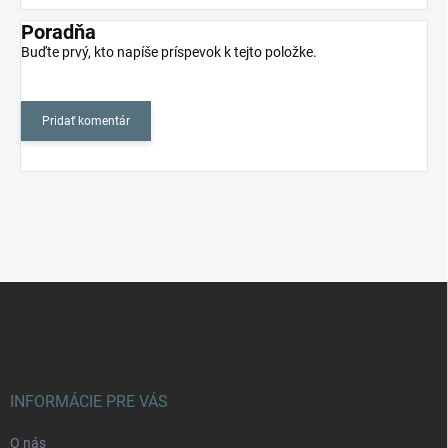
Poradňa
Buďte prvý, kto napíše príspevok k tejto položke.
Pridať komentár
Z
á
p
ä
t
i
INFORMÁCIE PRE VÁS
e
O nás