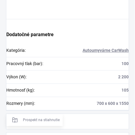
Dodatočné parametre
Kategória
:
Autoumyvárne CarWash
Pracovný tlak (bar)
:
100
Výkon (W)
:
2 200
Hmotnosť (kg)
:
105
Rozmery (mm)
:
700 x 600 x 1550
Prospekt na stiahnutie