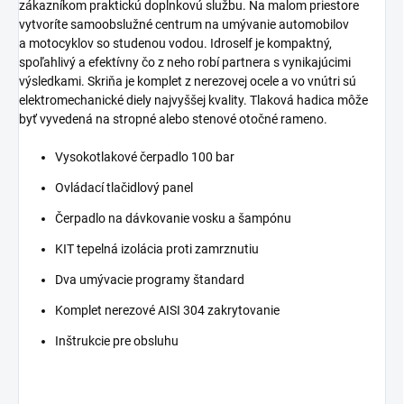
zákazníkom praktickú doplnkovú službu. Na malom priestore
vytvoríte samoobslužné centrum na umývanie automobilov
a motocyklov so studenou vodou. Idroself je kompaktný,
spoľahlivý a efektívny čo z neho robí partnera s vynikajúcimi
výsledkami. Skriňa je komplet z nerezovej ocele a vo vnútri sú
elektromechanické diely najvyššej kvality. Tlaková hadica môže
byť vyvedená na stropné alebo stenové otočné rameno.
Vysokotlakové čerpadlo 100 bar
Ovládací tlačidlový panel
Čerpadlo na dávkovanie vosku a šampónu
KIT tepelná izolácia proti zamrznutiu
Dva umývacie programy štandard
Komplet nerezové AISI 304 zakrytovanie
Inštrukcie pre obsluhu