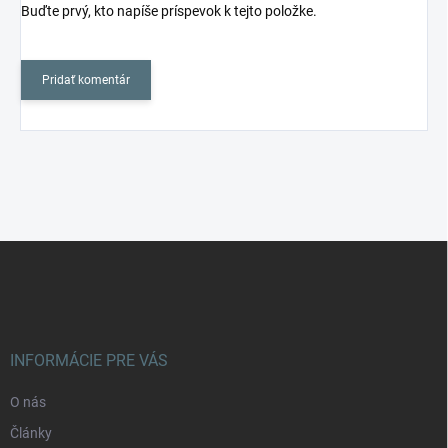
Buďte prvý, kto napíše príspevok k tejto položke.
Pridať komentár
Z
á
p
ä
t
i
INFORMÁCIE PRE VÁS
e
O nás
Články