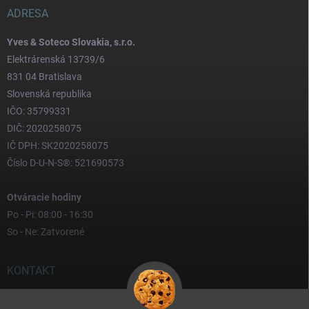
ADRESA
Yves & Soteco Slovakia, s.r.o.
Elektrárenská 13739/6
831 04 Bratislava
Slovenská republika
IČO: 35799331
DIČ: 2020258075
IČ DPH: SK2020258075
Číslo D-U-N-S®: 521690573
Otváracie hodiny
Po - Pi: 08:00 - 16:30
So - Ne: Zatvorené
KONTAKT
yves
@
yves.sk