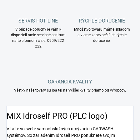
SERVIS HOT LINE
RÝCHLE DORUČENIE
V prípade poruchy je vám k
Množstvo tovaru máme skladom
dispozícií naše servisné centrum
a vieme zabezpečiť ich rýchle
na telefónnom čísle: 0909/222
doručenie.
222
GARANCIA KVALITY
Všetky naše tovary sú iba tej najvyššej kvality priamo od výrobcov.
MIX Idroself PRO (PLC logo)
Vitajte vo svete samoobslužných umývacích CARWASH
systémov. So zariadením Idroself PRO ponúknete svojim