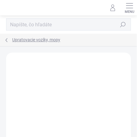
Prejsť
na
obsah
Hľadať
Upratovacie vozíky, mopy
ZNAČKA:
FILMOP