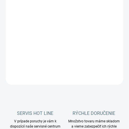
−
+
Pridať do košíka
Ideálna na čistenie v priestoroch ako sú: supermarkety,
reštaurácie, nemocnice atď.
Katalógové číslo:
0000PA10300
DETAILNÉ INFORMÁCIE
OPÝTAŤ SA
STRÁŽIŤ
SERVIS HOT LINE
RÝCHLE DORUČENIE
V prípade poruchy je vám k
Množstvo tovaru máme skladom
dispozícií naše servisné centrum
a vieme zabezpečiť ich rýchle