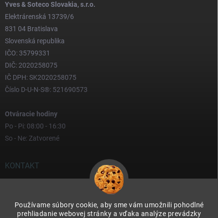
Yves & Soteco Slovakia, s.r.o.
Elektrárenská 13739/6
831 04 Bratislava
Slovenská republika
IČO: 35799331
DIČ: 2020258075
IČ DPH: SK2020258075
Číslo D-U-N-S®: 521690573
Otváracie hodiny
Po - Pi: 08:00 - 16:30
So - Ne: Zatvorené
KONTAKT
yves
@
yves.sk
Používame súbory cookie, aby sme vám umožnili pohodlné
0917 000 000
prehliadanie webovej stránky a vďaka analýze prevádzky